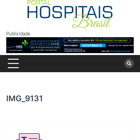
Skip
to
content
Publicidade
IMG_9131