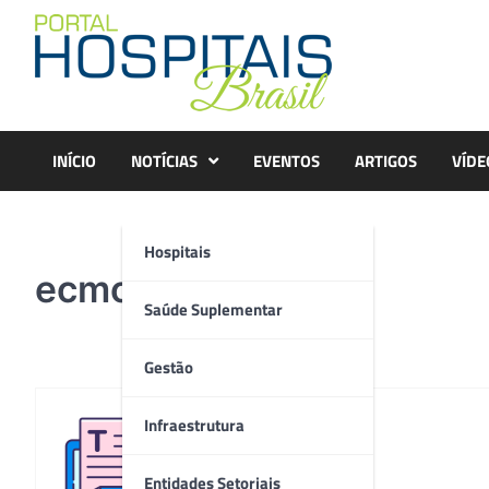
Skip
to
content
INÍCIO
NOTÍCIAS
EVENTOS
ARTIGOS
VÍDE
Hospitais
ecmo
Saúde Suplementar
Gestão
Infraestrutura
Redação
Entidades Setoriais