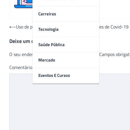
Carreiras
Navegação
⟵
Uso de pulmão artificial em pacientes graves de Covid-19
Tecnologia
de
Deixe um comentário
Post
Saúde Pública
O seu endereço de e-mail não será publicado.
Campos obrigat
Mercado
Comentário
*
Eventos E Cursos