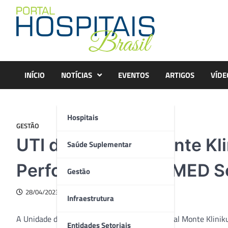
Skip
to
content
INÍCIO
NOTÍCIAS
EVENTOS
ARTIGOS
VÍDE
Hospitais
GESTÃO
UTI do Hospital Monte K
Saúde Suplementar
Performer pelo EPIMED S
Gestão
28/04/2023
Infraestrutura
A Unidade de Terapia Intensiva (UTI) do hospital Monte Klin
Entidades Setoriais