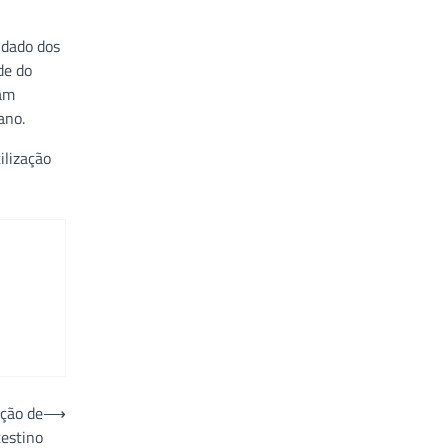
idado dos
de do
tam
ano.
ilização
nção de
⟶
testino