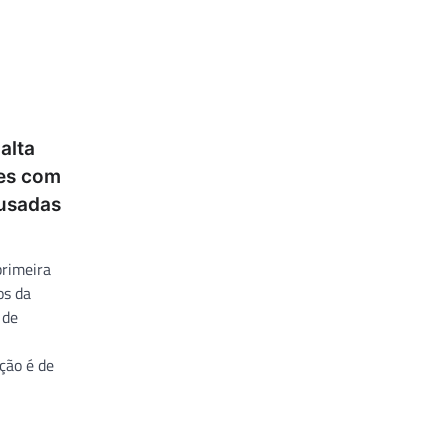
alta
es com
ausadas
primeira
os da
 de
ção é de