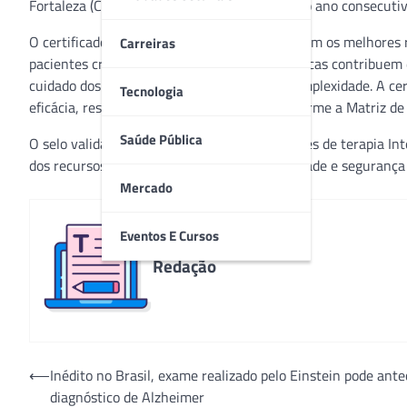
Fortaleza (CE), acaba de conquistar, pelo sexto ano consecuti
O certificado é concedido às UTIs que obtiveram os melhores 
Carreiras
pacientes críticos. UTIs com estas características contribuem
cuidado dos pacientes de alta gravidade e complexidade. A cer
Tecnologia
eficácia, resolutividade e assertividade, conforme a Matriz d
Saúde Pública
O selo valida o trabalho realizado pelas equipes de terapia I
dos recursos, além da comprovação de qualidade e segurança 
Mercado
Eventos E Cursos
Redação
Navegação
⟵
Inédito no Brasil, exame realizado pelo Einstein pode ante
diagnóstico de Alzheimer
de