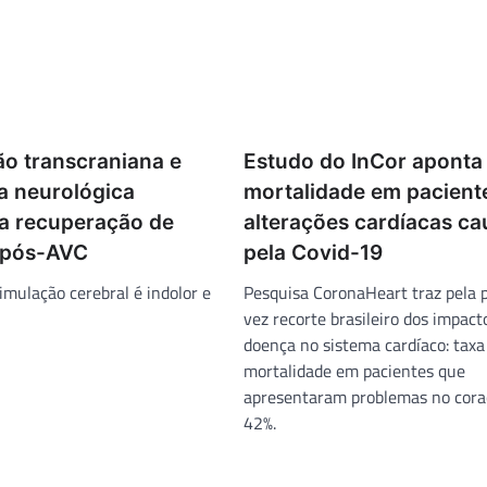
ão transcraniana e
Estudo do InCor aponta 
ia neurológica
mortalidade em pacient
na recuperação de
alterações cardíacas c
 pós-AVC
pela Covid-19
imulação cerebral é indolor e
Pesquisa CoronaHeart traz pela 
vez recorte brasileiro dos impact
doença no sistema cardíaco: taxa
mortalidade em pacientes que
apresentaram problemas no cora
42%.