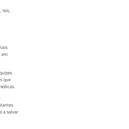
 Isis,
tais
e em
equipes
is que
médicas.
o
stantes
o a salvar