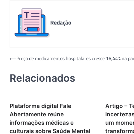
Redação
Navegação
⟵
Preço de medicamentos hospitalares cresce 16,44% na p
de
Relacionados
Post
Plataforma digital Fale
Artigo – 
Abertamente reúne
incerteza
informações médicas e
um momen
culturais sobre Saúde Mental
transform