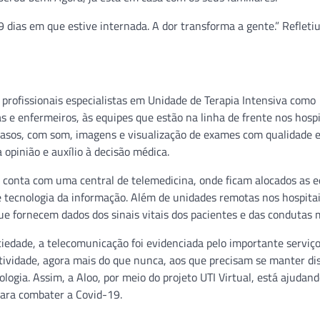
ias em que estive internada. A dor transforma a gente.” Refletiu,
 profissionais especialistas em Unidade de Terapia Intensiva como
as e enfermeiros, às equipes que estão na linha de frente nos hospi
s casos, com som, imagens e visualização de exames com qualidade 
pinião e auxílio à decisão médica.
l conta com uma central de telemedicina, onde ficam alocados as 
s e tecnologia da informação. Além de unidades remotas nos hospita
 fornecem dados dos sinais vitais dos pacientes e das condutas 
edade, a telecomunicação foi evidenciada pelo importante serviç
ctividade, agora mais do que nunca, aos que precisam se manter di
ogia. Assim, a Aloo, por meio do projeto UTI Virtual, está ajudand
 para combater a Covid-19.