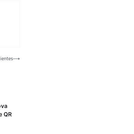
cientes
⟶
ova
e QR