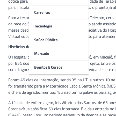
óptica para viabilizar o projeto inovador da Unidade de Terapia
país, instalada em Maceió (AL). Até o momento, o projeto já 
Carreiras
Com a tecnologia de ponta oferecida pela Aloo Telecom, cerca 
da rede do Sistema Único de Saúde (SUS) estão sendo assistid
Tecnologia
meses desde a implantação do projeto, uma iniciativa do Hosp
Virtual suporta os principais hospitais do estado para atende
Saúde Pública
Histórias de superação
Mercado
O Hospital da Mulher Dra. Nise da Silveira (HM), em Maceió, f
por 85% dos atendimentos já realizados pelo projeto. Entre o
Eventos E Cursos
com diagnóstico positivo para a Covid-19 e grávida de sete m
Foram 45 dias de internação, sendo 35 na UTI e outros 10 na
foi transferido para a Maternidade Escola Santa Mônica (ME
e cheia de agradecimentos: “Eu não tenho palavras para agra
A técnica de enfermagem, Iris Vitorino dos Santos, de 65 ano
Coronavírus após ficar 59 dias internada. Ela deu entrada n
(SRAG), passou por um período agressivo da doença e se recup