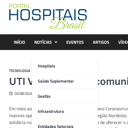
Skip
to
content
INÍCIO
NOTÍCIAS
EVENTOS
ARTIGOS
VÍDE
Hospitais
TECNOLOGIA
UTI Virtual: as telecomun
Saúde Suplementar
20/08/2020
Gestão
Em meio ao enfrentamento da pandemia do novo Coronavírus
Infraestrutura
maiores operadoras de telecomunicações da região Nordeste, 
solidária no combate à doença com o propósito de oferecer o a
Entidades Setoriais