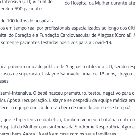
 Intensiva (UTI) Virtual do
do Hospital da Mulher durante at
atendeu 590 pacientes.
de 100 leitos de hospitais
os em tempo real por profissionais especializados ao longo dos últ
ital do Coração e a Fundação Cardiovascular de Alagoas (Cordial). 
r somente pacientes testados positivos para a Covid-19.
oi a primeira unidade pública de Alagoas a utilizar a UTI, sendo re
s casos de superação, Lislayne Sannyele Lima, de 18 anos, chegou 
eses.
 semi-intensiva. O bebê nasceu prematuro, testou negativo para o 
SM). Após a recuperação, Lislayne se despediu da equipe médica e
decer a equipe que cuidou tão bem de mim durante esse tempo.”.
s, que é hipertensa e diabética, também venceu a batalha contra 
o Hospital da Mulher com sintomas da Síndrome Respiratória Agud
erou bem. Agora, já está em casa com os seus familiares.