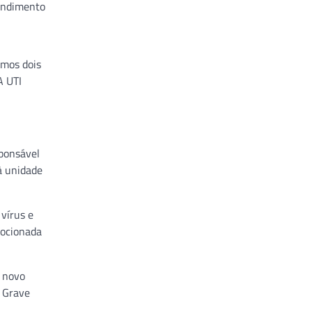
endimento
imos dois
A UTI
sponsável
à unidade
vírus e
mocionada
o novo
a Grave