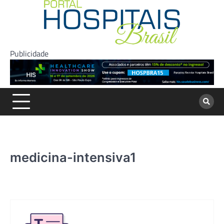
Skip
to
content
Publicidade
medicina-intensiva1