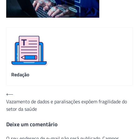
Redação
Navegação
⟵
Vazamento de dados e paralisações expõem fragilidade do
de
setor da saúde
Post
Deixe um comentário
O seu endereço de e-mail não será publicado.
Campos