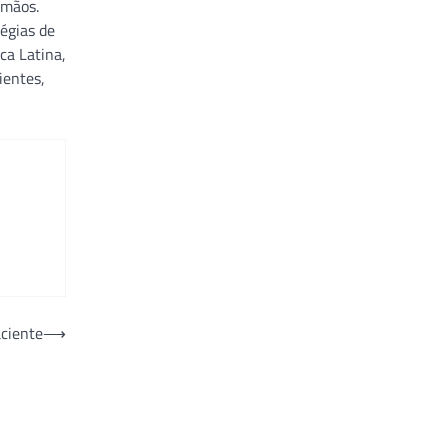
 mãos.
égias de
ca Latina,
ientes,
aciente
⟶