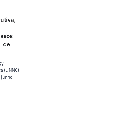
utiva,
casos
l de
gy,
e (LINNC)
 junho,