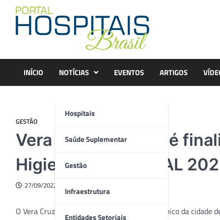
Skip
to
content
INÍCIO
NOTÍCIAS
EVENTOS
ARTIGOS
VÍDE
Hospitais
GESTÃO
Vera Cruz Hospital é fina
Saúde Suplementar
Higiene das Mãos AL 202
Gestão
27/09/2022
Infraestrutura
O Vera Cruz Hospital, de Campinas (SP), é o único da cidade 
Entidades Setoriais