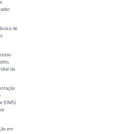
ro
ador,
 busca de
es
ocesso
osto,
ndial da
sentação
e
de (OMS)
por
ação em