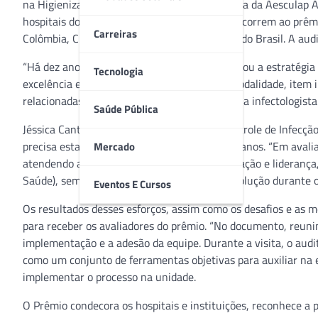
na Higienização das Mãos 2022’, uma iniciativa da Aesculap A
hospitais do estado de São Paulo também concorrem ao prêmi
Carreiras
Colômbia, Chile, Argentina, El Salvador, além do Brasil. A au
“Há dez anos, o Vera Cruz Hospital implementou a estratégia
Tecnologia
excelência estrutural e de processos nesta modalidade, item 
relacionadas à assistência em saúde”, detalha a infectologista
Saúde Pública
Jéssica Cantão, enfermeira do Serviço de Controle de Infecção 
precisa estar consolidado há pelo menos três anos. “Em aval
Mercado
atendendo a quesitos como criatividade, inovação e liderança
Saúde), sempre apresentando melhorias e evolução durante o 
Eventos E Cursos
Os resultados desses esforços, assim como os desafios e as
para receber os avaliadores do prêmio. “No documento, reunim
implementação e a adesão da equipe. Durante a visita, o au
como um conjunto de ferramentas objetivas para auxiliar na e
implementar o processo na unidade.
O Prêmio condecora os hospitais e instituições, reconhece a 