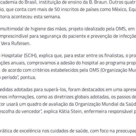
cademia do Brasil, instituição de ensino da B. Braun. Outros quat
o, que conta com mais de 50 inscritos de países como México, Equ
ditoria aconteceu esta semana.
 multimodal de higiene das mãos, projeto idealizado pela OMS, em
imprescindível para segurança do paciente e prevenção de infecçõ
 Vera Rufeisen.
Hospitalar (SCIH), explica que, para estar entre os finalistas, o pr
iações anuais, comprovamos a adesão do hospital ao programa prop
, de acordo com critérios estabelecidos pela OMS (Organização Mu
período”, pontua.
 medidas adotadas para superá-los, foram destacados em uma apre
os informações, como as diretrizes globais adotadas, os passos d
ditor usará um quadro de avaliação da Organização Mundial da Saú
scolha do vencedor”, explica Kátia Stein, enfermeira responsável 
prática de excelência nos cuidados de saúde, com foco na preocup