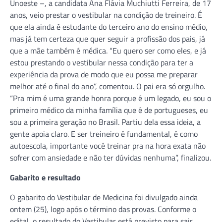
Unoeste –, a candidata Ana Flávia Muchiutti Ferreira, de 17
anos, veio prestar o vestibular na condição de treineiro. É
que ela ainda é estudante do terceiro ano do ensino médio,
mas já tem certeza que quer seguir a profissão dos pais, já
que a mãe também é médica. “Eu quero ser como eles, e já
estou prestando o vestibular nessa condição para ter a
experiência da prova de modo que eu possa me preparar
melhor até o final do ano”, comentou. O pai era só orgulho.
“Pra mim é uma grande honra porque é um legado, eu sou o
primeiro médico da minha família que é de portugueses, eu
sou a primeira geração no Brasil. Partiu dela essa ideia, a
gente apoia claro. E ser treineiro é fundamental, é como
autoescola, importante você treinar pra na hora exata não
sofrer com ansiedade e não ter dúvidas nenhuma”, finalizou.
Gabarito e resultado
O gabarito do Vestibular de Medicina foi divulgado ainda
ontem (25), logo após o término das provas. Conforme o
edital, o resultado do Vestibular está previsto para sair