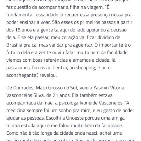
fez questão de acompanhar a filha na viagem. “É
fundamental, essa idade já requer essa presença nossa pra
poder ensinar a voar. São esses os primeiros passos a partir
dos 18 anos e a gente tá aqui do lado apoiando a decisão
dela. E se ela passar, meu coração vai ficar dividido de
Brasília pra cá, mas vai dar pra aguentar. O importante é o
futuro dela e a gente ouviu falar muito bem da faculdade,
viemos com boas referências e amamos a cidade. Já
passeamos, fomos ao Centro, ao shopping, é bem
aconchegante”, revelou.
De Dourados, Mato Grosso do Sul, veio a Yasmin Vitória
Vasconcelos Silva, de 21 anos. Ela também estava
acompanhada da mãe, a psicóloga Ivoneide Vasconelos. “A
medicina sempre foi um sonho pra mim, e eu gosto de poder
ajudar as pessoas. Escolhi a Unoeste porque uma amiga
minha estuda aqui e me falou muito bem da faculdade.
Como não é tão longe da cidade onde nasci, achei uma
opção muito boa pela estrutura. Apesar de ansiosa, vou com