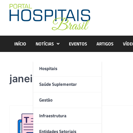
Skip
to
content
INÍCIO
NOTÍCIAS
EVENTOS
ARTIGOS
VÍDE
Hospitais
janeiro
Saúde Suplementar
Gestão
Infraestrutura
Redação
Entidades Setoriais