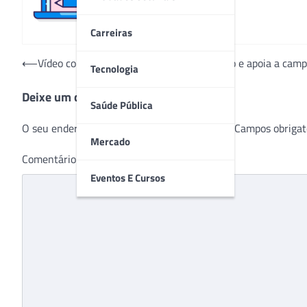
Carreiras
Navegação
⟵
Vídeo com ator Henri Castelli lança desafio e apoia a ca
Tecnologia
de
Deixe um comentário
Post
Saúde Pública
O seu endereço de e-mail não será publicado.
Campos obrigat
Mercado
Comentário
*
Eventos E Cursos