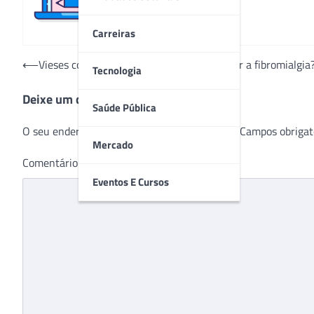
Carreiras
Navegação
⟵
Vieses cognitivos: afinal, como diagnosticar a fibromialgia
Tecnologia
de
Deixe um comentário
Post
Saúde Pública
O seu endereço de e-mail não será publicado.
Campos obrigat
Mercado
Comentário
*
Eventos E Cursos