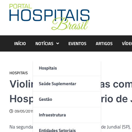
Skip
to
content
INÍCIO
NOTÍCIAS
EVENTOS
ARTIGOS
VÍDE
Hospitais
HOSPITAIS
Violinista dá inicio as 
Saúde Suplementar
Hospital Universitário de 
Gestão
09/05/2019
Infraestrutura
Na segunda-feira (6), o Hospital Universitário de Jundiaí (SP),
Entidades Setoriais