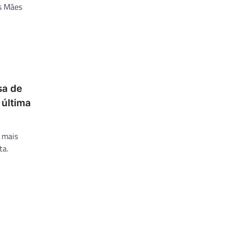
s Mães
sa de
 última
 mais
ta.