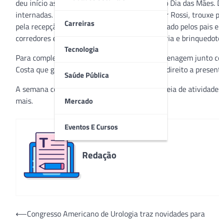
deu início as comemorações e homenagens do Dia das Mães. 
internadas. Para começar, o violinista Valdiner Rossi, trouxe
Carreiras
pela recepção, onde foi aplaudido e acompanhado pelos pais e
corredores e setores como o Neonatal, pediatria e brinquedot
Tecnologia
Para completar a festa, Valdiner fez uma homenagem junto co
Costa que ganhou um parabéns especial com direito a presen
Saúde Pública
A semana continua com uma programação cheia de atividades 
mais.
Mercado
Eventos E Cursos
Redação
Navegação
⟵
Congresso Americano de Urologia traz novidades para