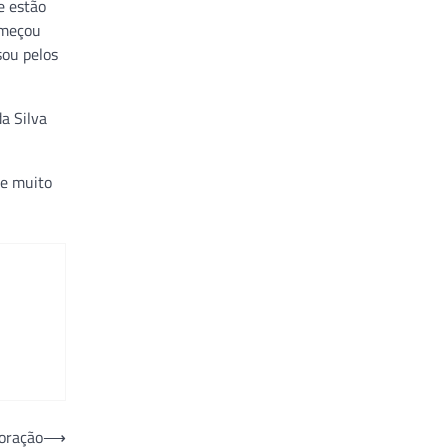
e estão
começou
sou pelos
a Silva
 e muito
coração
⟶