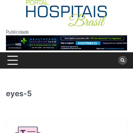
Skip
to
content
Publicidade
eyes-5