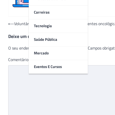
Carreiras
Navegação
⟵
Voluntários entregam kits de beleza à pacientes oncológic
Tecnologia
de
Deixe um comentário
Post
Saúde Pública
O seu endereço de e-mail não será publicado.
Campos obrigat
Mercado
Comentário
*
Eventos E Cursos