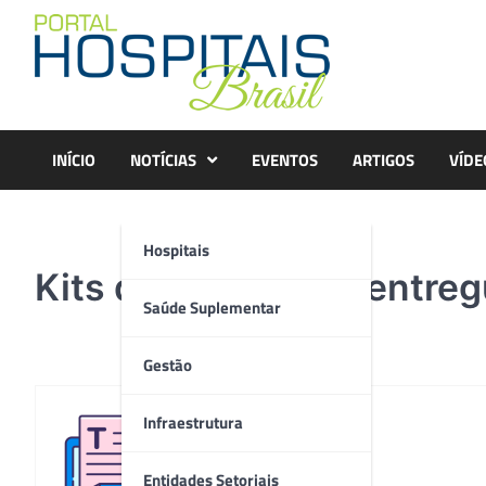
Skip
to
content
INÍCIO
NOTÍCIAS
EVENTOS
ARTIGOS
VÍDE
Hospitais
Kits de beleza são entre
Saúde Suplementar
Gestão
Infraestrutura
Redação
Entidades Setoriais