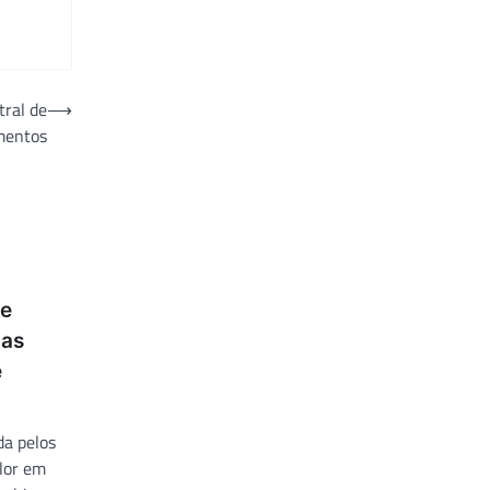
tral de
⟶
mentos
e
nas
e
da pelos
alor em