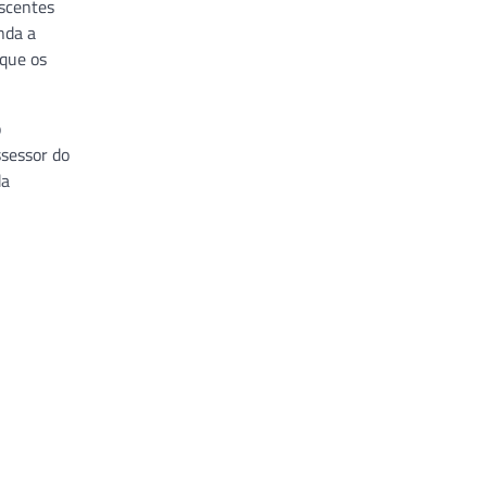
escentes
nda a
 que os
o
ssessor do
da