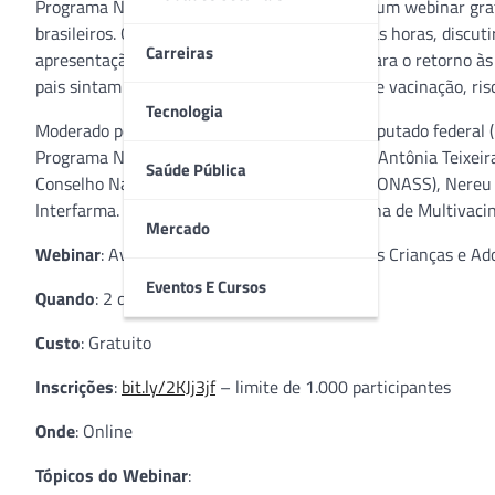
Programa Nacional de Imunizações, realizará um webinar grat
brasileiros. O evento, que terá duração de duas horas, disc
Carreiras
apresentação da carteira vacinal atualizada para o retorno à
pais sintam segurança em procurar as salas de vacinação, risc
Tecnologia
Moderado por Pedro Westphalen, médico e deputado federal (
Programa Nacional de Imunizações (PNI/MS), Antônia Teixeira,
Saúde Pública
Conselho Nacional de Secretários da Saúde (CONASS), Nereu 
Interfarma. A iniciativa é um apoio à Campanha de Multivacin
Mercado
Webinar
: Avanços e Desafios na Vacinação das Crianças e Ad
Eventos E Cursos
Quando
: 2 de dezembro – Das 19h às 21h
Custo
: Gratuito
Inscrições
:
bit.ly/2KJj3jf
– limite de 1.000 participantes
Onde
: Online
Tópicos do Webinar
: