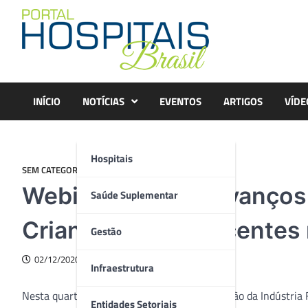
Skip
to
content
INÍCIO
NOTÍCIAS
EVENTOS
ARTIGOS
VÍDE
Hospitais
SEM CATEGORIA
Webinar aborda “Avanços
Saúde Suplementar
Crianças e Adolescentes 
Gestão
02/12/2020
Infraestrutura
Nesta quarta-feira (2), a Interfarma, Associação da Indústri
Entidades Setoriais