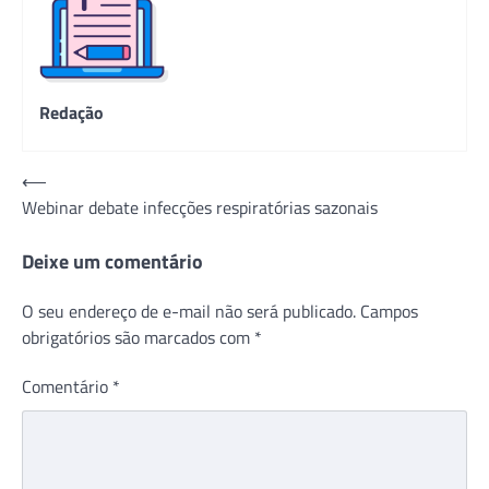
Redação
Navegação
⟵
Webinar debate infecções respiratórias sazonais
de
Post
Deixe um comentário
O seu endereço de e-mail não será publicado.
Campos
obrigatórios são marcados com
*
Comentário
*