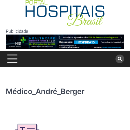
Skip
to
content
Publicidade
Médico_André_Berger