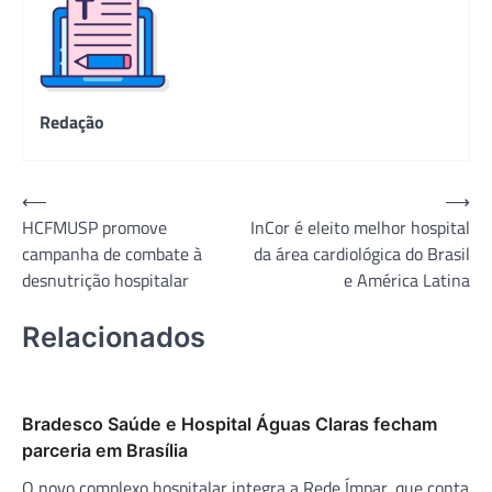
Redação
Navegação
⟵
⟶
HCFMUSP promove
InCor é eleito melhor hospital
de
campanha de combate à
da área cardiológica do Brasil
Post
desnutrição hospitalar
e América Latina
Relacionados
Bradesco Saúde e Hospital Águas Claras fecham
parceria em Brasília
O novo complexo hospitalar integra a Rede Ímpar, que conta