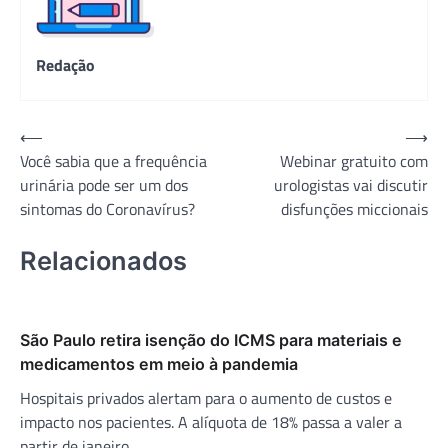
Redação
Navegação
⟵
⟶
Você sabia que a frequência
Webinar gratuito com
de
urinária pode ser um dos
urologistas vai discutir
Post
sintomas do Coronavírus?
disfunções miccionais
Relacionados
São Paulo retira isenção do ICMS para materiais e
medicamentos em meio à pandemia
Hospitais privados alertam para o aumento de custos e
impacto nos pacientes. A alíquota de 18% passa a valer a
partir de janeiro.