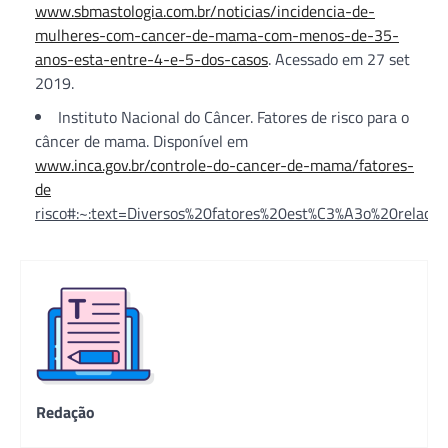
www.sbmastologia.com.br/noticias/incidencia-de-
mulheres-com-cancer-de-mama-com-menos-de-35-
anos-esta-entre-4-e-5-dos-casos
. Acessado em 27 set
2019.
Instituto Nacional do Câncer. Fatores de risco para o
câncer de mama. Disponível em
www.inca.gov.br/controle-do-cancer-de-mama/fatores-
de
risco#:~:text=Diversos%20fatores%20est%C3%A3o%20rela
Redação