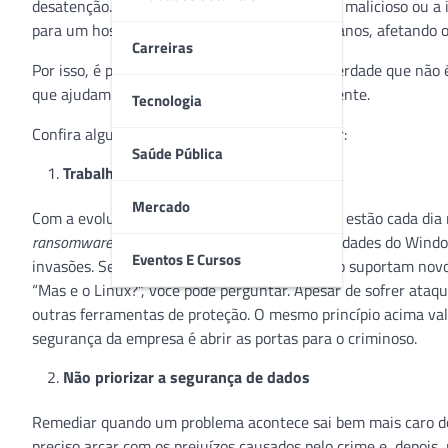
desatenção. Um clique desavisado em um link malicioso ou a
para um hospital, causando transtornos humanos, afetando o 
Carreiras
Por isso, é preciso investir em prevenção. É verdade que não
que ajudam a reduzir os riscos significativamente.
Tecnologia
Confira algumas práticas que você deve evitar:
Saúde Pública
Trabalhar com máquinas desatualizadas
Mercado
Com a evolução dos ataques cibernéticos, que estão cada dia 
ransomware
, por exemplo, ataca as vulnerabilidades do Wind
Eventos E Cursos
invasões. Sem falar que máquinas antigas não suportam novos
“Mas e o Linux?”, você pode perguntar. Apesar de sofrer ataq
outras ferramentas de proteção. O mesmo princípio acima val
segurança da empresa é abrir as portas para o criminoso.
Não priorizar a segurança de dados
Remediar quando um problema acontece sai bem mais caro do 
preciso arcar com os prejuízos causados pelo crime e, depois,