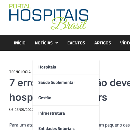
Skip
to
content
INÍCIO
NOTÍCIAS
EVENTOS
ARTIGOS
VÍDE
Hospitais
TECNOLOGIA
7 erros que você não dev
Saúde Suplementar
hospital dos hackers
Gestão
25/09/2022
Infraestrutura
Para um ataque de hackers acontecer, basta um pequeno des
Entidades Setoriais