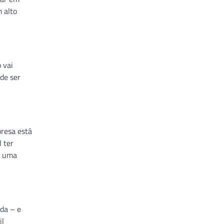
 alto
 vai
de ser
presa está
 ter
e uma
ida – e
il