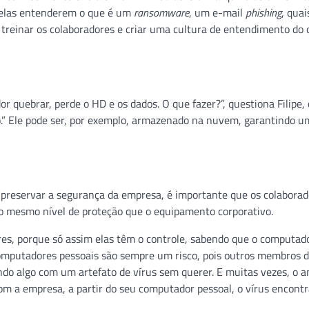
a elas entenderem o que é um
ransomware
, um e-mail
phishing
, quai
treinar os colaboradores e criar uma cultura de entendimento do
quebrar, perde o HD e os dados. O que fazer?”, questiona Filipe,
.” Ele pode ser, por exemplo, armazenado na nuvem, garantindo u
a preservar a segurança da empresa, é importante que os colabora
 o mesmo nível de proteção que o equipamento corporativo.
res, porque só assim elas têm o controle, sabendo que o computad
Computadores pessoais são sempre um risco, pois outros membros d
o algo com um artefato de vírus sem querer. E muitas vezes, o an
om a empresa, a partir do seu computador pessoal, o vírus encont