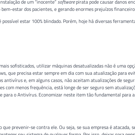
 instalação de um “inocente”
software
pirata pode causar danos en
bem-estar dos pacientes, e gerando enormes prejuízos financeiro
 é possível estar 100% blindado. Porém, hoje há diversas ferrament
mais sofisticados, utilizar máquinas desatualizadas não é uma opç
ows, que precisa estar sempre em dia com sua atualização para evi
 antivírus e, em alguns casos, não aceitam atualizações de segur
ues com menos frequência, está longe de ser seguro sem atualizaç
e para o Antivírus. Economizar neste item tão fundamental para a
que prevenir-se contra ele. Ou seja, se sua empresa é atacada, s
 proteger seu sistema de qualquer forma. Por isso, deixar para pen