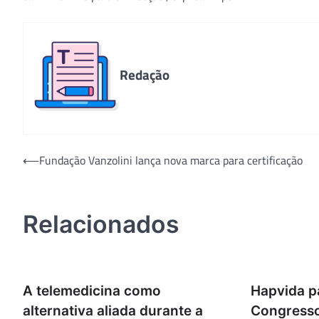
Redação
Navegação
⟵
Fundação Vanzolini lança nova marca para certificação
de
Post
Relacionados
A telemedicina como
Hapvida pa
alternativa aliada durante a
Congresso