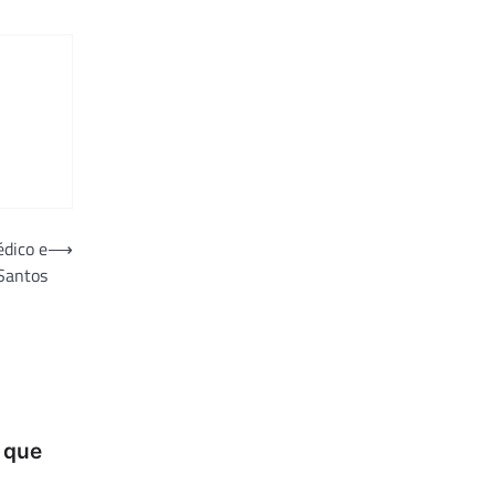
dico e
⟶
Santos
a que