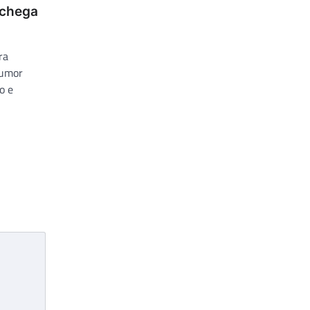
 chega
ra
tumor
o e