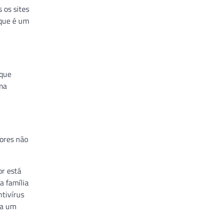
s os sites
 que é um
 que
ma
dores não
or está
a família
tivírus
ra um