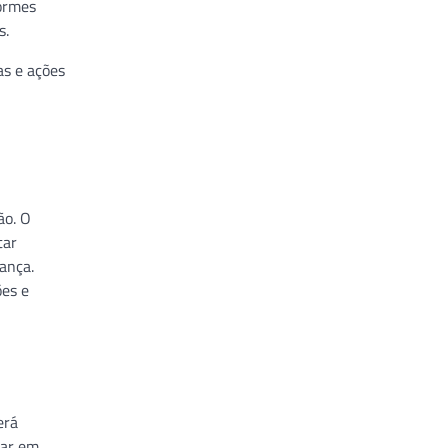
ormes
s.
as e ações
ão. O
tar
ança.
ões e
erá
sar em