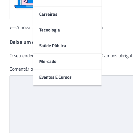
Carreiras
Navegação
⟵
A nova realidade das mães na enfermagem
Tecnologia
de
Deixe um comentário
Post
Saúde Pública
O seu endereço de e-mail não será publicado.
Campos obrigat
Mercado
Comentário
*
Eventos E Cursos