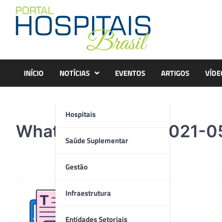
Skip
to
content
INÍCIO
NOTÍCIAS
EVENTOS
ARTIGOS
VÍDE
Hospitais
WhatsApp Image 2021-05-
Saúde Suplementar
Gestão
Infraestrutura
Redação
Entidades Setoriais