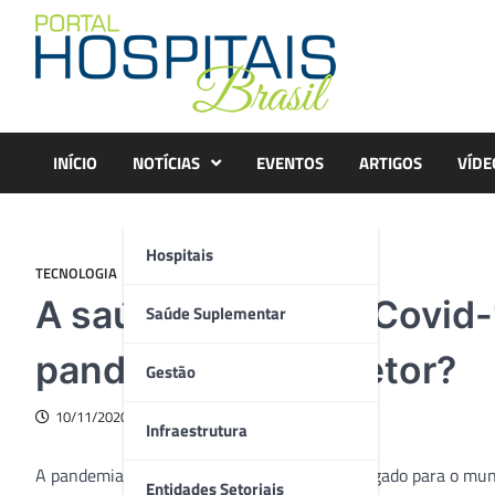
Skip
to
content
INÍCIO
NOTÍCIAS
EVENTOS
ARTIGOS
VÍDE
Hospitais
TECNOLOGIA
A saúde digital e a Covid
Saúde Suplementar
pandemia para o setor?
Gestão
10/11/2020
Infraestrutura
A pandemia de Covid-19 está deixando um legado para o mundo
Entidades Setoriais