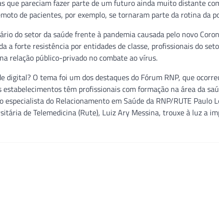
as que pareciam fazer parte de um futuro ainda muito distante co
oto de pacientes, por exemplo, se tornaram parte da rotina da p
ário do setor da saúde frente à pandemia causada pelo novo Coron
a a forte resistência por entidades de classe, profissionais do seto
na relação público-privado no combate ao vírus.
de digital? O tema foi um dos destaques do Fórum RNP, que ocorreu
 estabelecimentos têm profissionais com formação na área da sa
lo especialista do Relacionamento em Saúde da RNP/RUTE Paulo L
itária de Telemedicina (Rute), Luiz Ary Messina, trouxe à luz a i