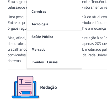
E no segmento da saúde, não poderia ser diferente! Tendênci
telessaúde e utilização de
wearables
para o monitoramento rem
Carreiras
Uma pesquisa realizada pela KPMG fez um raio X do atual cen
Entre os principais desafios encontrados no período estão aind
Tecnologia
órgãos reguladores em relação a “saúde digital” e a mudança 
Saúde Pública
Mas, afinal, quais serão os próximos passos em relação à saú
de outubro, e levantou um dado preocupante, apenas 20% dos
trabalhando nos departamentos de TI. O painel, moderado pe
Mercado
convidados, incluindo o Coordenador Nacional da Rede Univers
do tema.
Eventos E Cursos
Redação