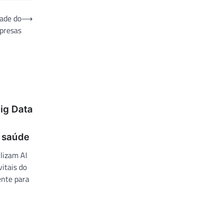
dade do
⟶
presas
Big Data
e saúde
ilizam AI
itais do
nte para