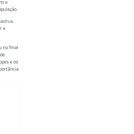
mo a
opulação.
avírus.
r e
 no final
úde
opes e os
mportância