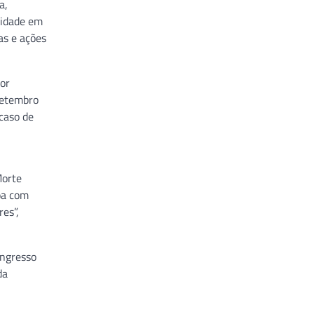
a,
lidade em
as e ações
por
setembro
caso de
Morte
oa com
res”,
ongresso
da