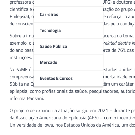
professora da Universidade Federal de Goiás (UFG) e doutora
científica e de psicologia, está ampliando a atuação do grupo
Carreiras
Epilepsia), o PAME, no Brasil, com o objetivo de reforçar o a
de conscientização para evitar mortes motivadas pela condiçã
Tecnologia
Sobre a importância da iniciativa e do debate acerca do tema,
exemplo, o estudo “
A national study of epilepsy-related deaths 
Saúde Pública
do ano passado, que revela que, na Escócia, cerca de 76% das
instruções.
Mercado
“A PAME é um movimento que começou nos Estados Unidos em
compreensão de todas as formas evitáveis de mortalidade em e
Eventos E Cursos
Súbita na Epilepsia (SUDEP). As conferências têm um caráter 
epilepsia, como profissionais da saúde, pesquisadores, autorid
informa Pansani.
O projeto de expandir a atuação surgiu em 2021 – durante p
da Associação Americana de Epilepsia (AES) – com o incenti
Universidade de Iowa, nos Estados Unidos da América, um dos 