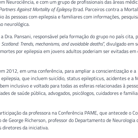
 em Neurociência, e com um grupo de profissionais das áreas médic
Partners Against Mortality of Epilepsy
(trad. Parceiros contra a Morta
poio às pessoas com epilepsia e familiares com informações, pesquis
o neurológica.
 a Dra. Pansani, responsável pela formação do grupo no país cita, 
in Scotland: Trends, mechanisms, and avoidable deaths
”, divulgado em 
 mortes por epilepsia em jovens adultos poderiam ser evitadas em 
 2012, em uma conferência, para ampliar a conscientização e a
pilepsia, que incluem suicídio, status epilepticus, acidentes e a 
bem inclusivo e voltado para todas as esferas relacionadas à pess
ades de saúde pública, advogados, psicólogos, cuidadores e familia
articipação da professora na Conferência PAME, que antecede o C
vo de George Richerson, professor do Departamento de Neurologia 
diretores da iniciativa.