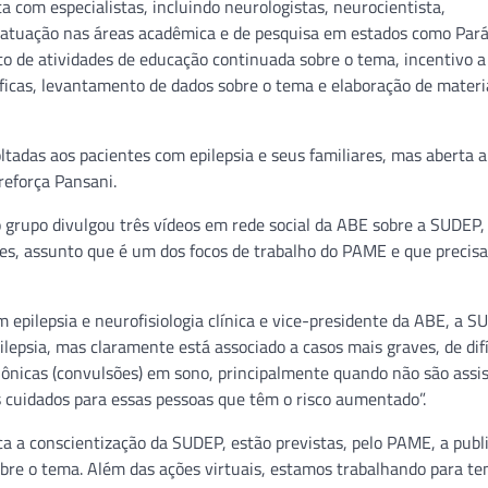
a com especialistas, incluindo neurologistas, neurocientista,
m atuação nas áreas acadêmica e de pesquisa em estados como Pará
o de atividades de educação continuada sobre o tema, incentivo 
íficas, levantamento de dados sobre o tema e elaboração de materi
ltadas aos pacientes com epilepsia e seus familiares, mas aberta a
reforça Pansani.
 grupo divulgou três vídeos em rede social da ABE sobre a SUDEP,
es, assunto que é um dos focos de trabalho do PAME e que precisa
em epilepsia e neurofisiologia clínica e vice-presidente da ABE, a 
lepsia, mas claramente está associado a casos mais graves, de difí
ônicas (convulsões) em sono, principalmente quando não são assis
s cuidados para essas pessoas que têm o risco aumentado”.
 a conscientização da SUDEP, estão previstas, pelo PAME, a publ
bre o tema. Além das ações virtuais, estamos trabalhando para te