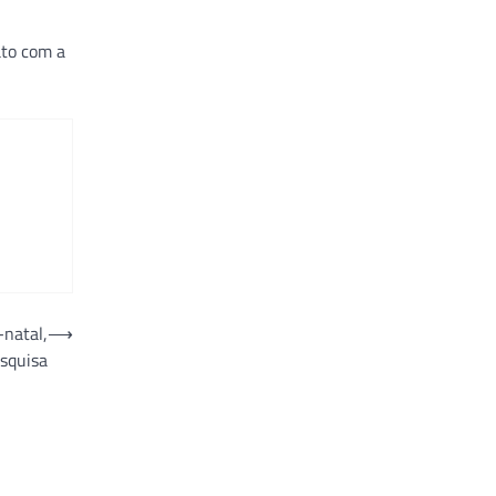
ato com a
natal,
⟶
squisa