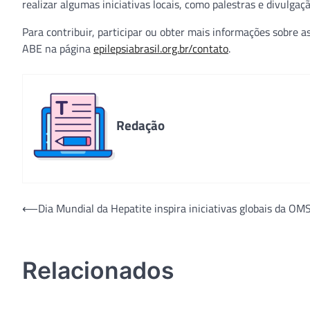
realizar algumas iniciativas locais, como palestras e divulgaç
Para contribuir, participar ou obter mais informações sobre
ABE na página
epilepsiabrasil.org.br/contato
.
Redação
Navegação
⟵
Dia Mundial da Hepatite inspira iniciativas globais da OM
de
Post
Relacionados