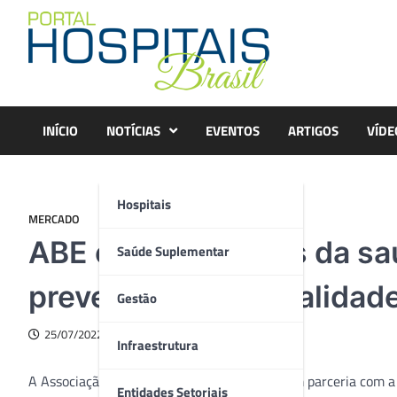
Skip
to
content
INÍCIO
NOTÍCIAS
EVENTOS
ARTIGOS
VÍDE
Hospitais
MERCADO
ABE e profissionais da s
Saúde Suplementar
prevenção da mortalidade
Gestão
25/07/2022
Infraestrutura
A Associação Brasileira de Epilepsia (ABE), em parceria com a
Entidades Setoriais