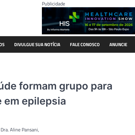
Publicidade
OS
DIVULGUE SUA NOTÍCIA
FALE CONOSCO
ANUNCIE
aúde formam grupo para
 em epilepsia
 Dra. Aline Pansani,