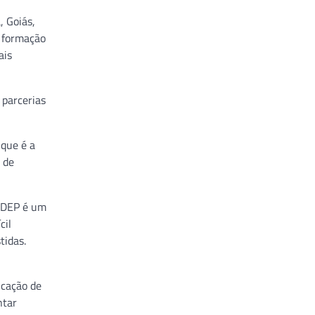
, Goiás,
a formação
ais
 parcerias
 que é a
 de
SUDEP é um
cil
tidas.
icação de
ntar