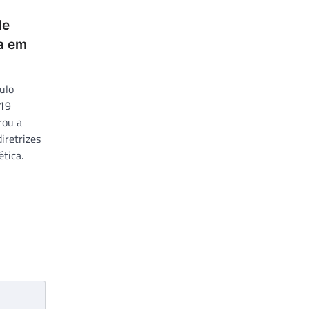
de
a em
ulo
-19
rou a
iretrizes
ética.