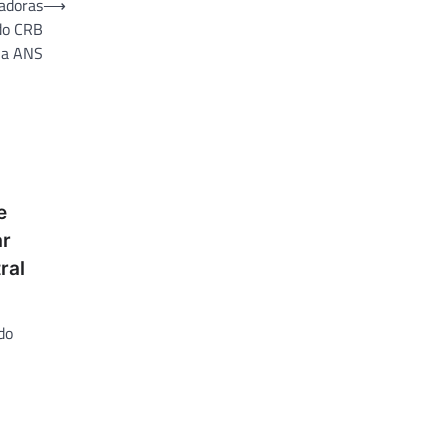
radoras
⟶
 do CRB
la ANS
e
ar
ral
do