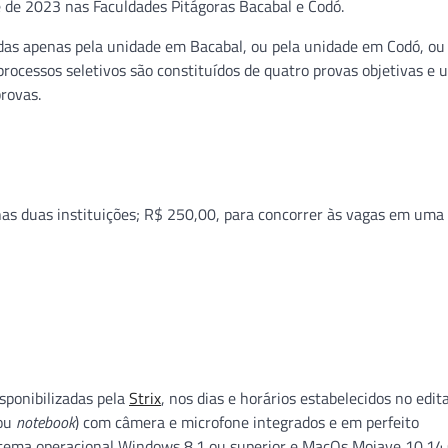
 de 2023 nas Faculdades Pitágoras Bacabal e Codó.
cidas apenas pela unidade em Bacabal, ou pela unidade em Codó, ou
ocessos seletivos são constituídos de quatro provas objetivas e 
provas.
as duas instituições; R$ 250,00, para concorrer às vagas em uma
sponibilizadas pela
Strix
, nos dias e horários estabelecidos no edita
ou
notebook
) com câmera e microfone integrados e em perfeito
stema operacional Windows 8.1 ou superior e MacOs Mojave 10.14