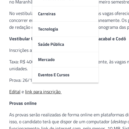
no Maranhão. A prova é para o ingresso no primeiro semestre
No vestibular unificado, é possível concorrer às vagas ofere
Carreiras
concorrer em ambas as universidades, simultaneamente. Os pr
de redação e realizados pela
Strix
. Confira o cronograma das 
Tecnologia
Vestibular Unificado Faculdades Pitágoras Bacabal e Codó
Saúde Pública
Inscrições até 20/11/2022
Mercado
Taxa: R$ 400,00 para concorrer, simultaneamente, às vagas n
unidades.
Eventos E Cursos
Prova: 26/11/2022
Edital
e
link para inscrição
Provas online
As provas serão realizadas de forma online em plataformas di
isso, o candidato terá que dispor de um computador (
desktop
funcionamento; link de internet com, pelo menos, 10 MB. Si