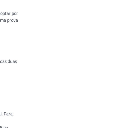
 optar por
uma prova
 das duas
l. Para
.6 ou