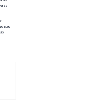
ve ser
pe
ue não
sso