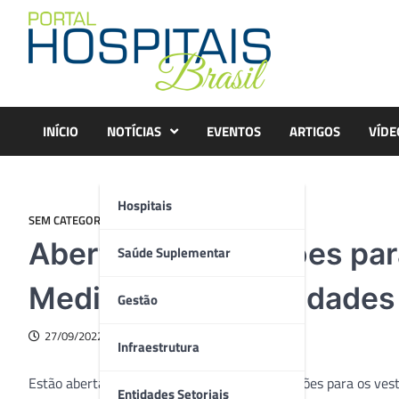
Skip
to
content
INÍCIO
NOTÍCIAS
EVENTOS
ARTIGOS
VÍDE
Hospitais
SEM CATEGORIA
Abertas as inscrições par
Saúde Suplementar
Medicina das Faculdades
Gestão
27/09/2022
Infraestrutura
Estão abertas, até 20 de novembro, as inscrições para os ve
Entidades Setoriais