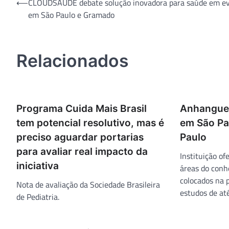
Navegação
⟵
CLOUDSAÚDE debate solução inovadora para saúde em e
em São Paulo e Gramado
de
Post
Relacionados
Programa Cuida Mais Brasil
Anhanguer
tem potencial resolutivo, mas é
em São Pa
preciso aguardar portarias
Paulo
para avaliar real impacto da
Instituição o
iniciativa
áreas do conh
colocados na 
Nota de avaliação da Sociedade Brasileira
estudos de at
de Pediatria.