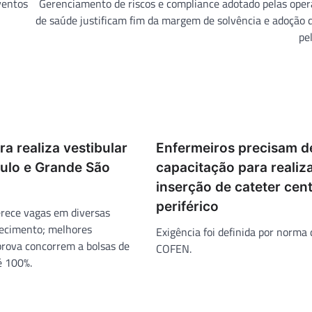
ventos
Gerenciamento de riscos e compliance adotado pelas ope
de saúde justificam fim da margem de solvência e adoção
pe
a realiza vestibular
Enfermeiros precisam d
ulo e Grande São
capacitação para realiz
inserção de cateter cent
periférico
ferece vagas em diversas
ecimento; melhores
Exigência foi definida por norma 
prova concorrem a bolsas de
COFEN.
é 100%.