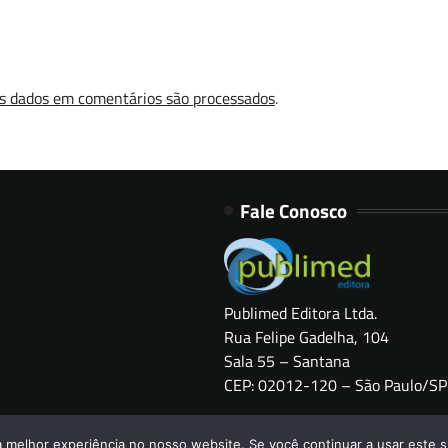
s dados em comentários são processados
.
Fale Conosco
Publimed Editora Ltda.
Rua Felipe Gadelha, 104
Sala 55 – Santana
CEP: 02012-120 – São Paulo/SP
Copyright © 2026
HOSPITAIS BRASIL
a melhor experiência no nosso website. Se você continuar a usar este s