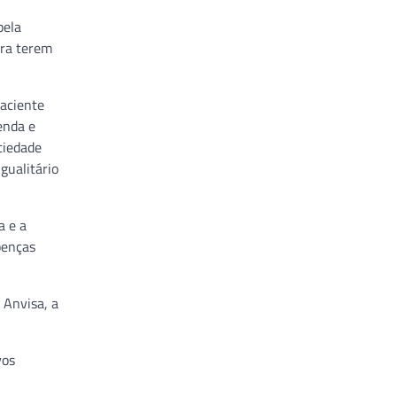
pela
ara terem
paciente
enda e
ciedade
igualitário
a e a
oenças
 Anvisa, a
vos