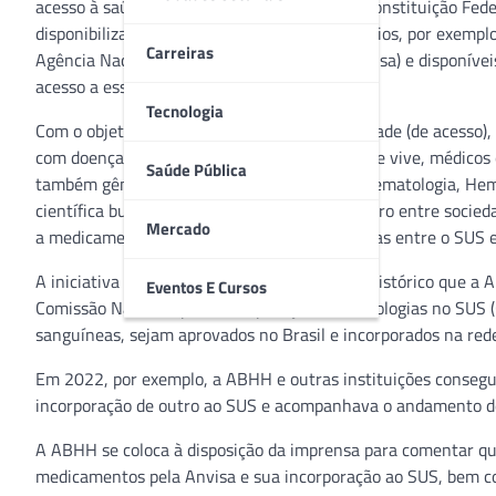
acesso à saúde, um direito assegurado pela Constituição Fede
disponibilizar alguns medicamentos, necessários, por exempl
Carreiras
Agência Nacional de Vigilância Sanitária (Anvisa) e disponíve
acesso a esses medicamentos.
Tecnologia
Com o objetivo de garantir o alcance da equidade (de acesso)
com doenças hematológicas, como região onde vive, médicos e
Saúde Pública
também gênero, a Associação Brasileira de Hematologia, Hemo
científica busca, por meio deste projeto pioneiro entre socieda
Mercado
a medicamentos essenciais e novas tecnologias entre o SUS 
A iniciativa acontece dentro de um trabalho histórico que a 
Eventos E Cursos
Comissão Nacional para Incorporação de Tecnologias no SUS 
sanguíneas, sejam aprovados no Brasil e incorporados na rede
Em 2022, por exemplo, a ABHH e outras instituições conseg
incorporação de outro ao SUS e acompanhava o andamento de
A ABHH se coloca à disposição da imprensa para comentar qu
medicamentos pela Anvisa e sua incorporação ao SUS, bem co