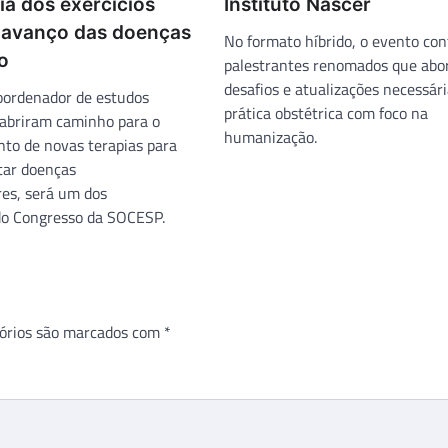
ia dos exercícios
Instituto Nascer
r avanço das doenças
No formato híbrido, o evento co
o
palestrantes renomados que abo
desafios e atualizações necessári
coordenador de estudos
prática obstétrica com foco na
abriram caminho para o
humanização.
to de novas terapias para
atar doenças
res, será um dos
do Congresso da SOCESP.
órios são marcados com
*