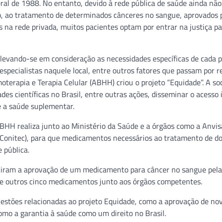
ral de 1988. No entanto, devido à rede pública de saúde ainda não
o, ao tratamento de determinados cânceres no sangue, aprovados 
is na rede privada, muitos pacientes optam por entrar na justiça p
, levando-se em consideração as necessidades específicas de cada 
specialistas naquele local, entre outros fatores que passam por r
terapia e Terapia Celular (ABHH) criou o projeto “Equidade”. A so
des científicas no Brasil, entre outras ações, disseminar o acesso 
e a saúde suplementar.
ABHH realiza junto ao Ministério da Saúde e a órgãos como a Anvis
(Conitec), para que medicamentos necessários ao tratamento de d
 pública.
uiram a aprovação de um medicamento para câncer no sangue pela
 outros cinco medicamentos junto aos órgãos competentes.
estões relacionadas ao projeto Equidade, como a aprovação de no
mo a garantia à saúde como um direito no Brasil.