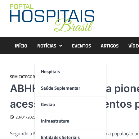
Skip
to
content
INÍCIO
NOTÍCIAS
EVENTOS
ARTIGOS
VÍDE
Hospitais
SEM CATEGORIA
ABHH cria programa pione
Saúde Suplementar
acesso a medicamentos p
Gestão
23/01/2023
Infraestrutura
Segundo o Ministério da Saúde, cerca de 70% da população br
Entidades Setoriais