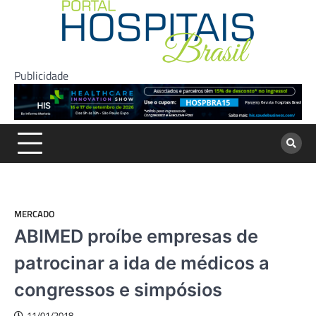
Skip
to
content
Publicidade
MERCADO
ABIMED proíbe empresas de
patrocinar a ida de médicos a
congressos e simpósios
11/01/2018