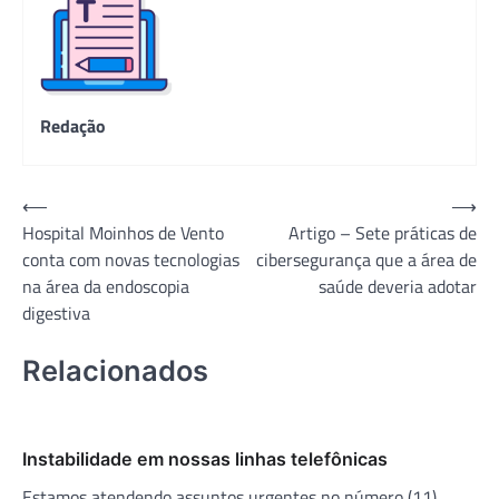
Redação
Navegação
⟵
⟶
Hospital Moinhos de Vento
Artigo – Sete práticas de
de
conta com novas tecnologias
cibersegurança que a área de
Post
na área da endoscopia
saúde deveria adotar
digestiva
Relacionados
Instabilidade em nossas linhas telefônicas
Estamos atendendo assuntos urgentes no número (11)