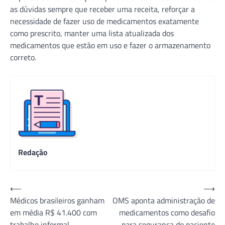
as dúvidas sempre que receber uma receita, reforçar a
necessidade de fazer uso de medicamentos exatamente
como prescrito, manter uma lista atualizada dos
medicamentos que estão em uso e fazer o armazenamento
correto.
Redação
Navegação
⟵
⟶
Médicos brasileiros ganham
OMS aponta administração de
de
em média R$ 41.400 com
medicamentos como desafio
Post
trabalho informal
para segurança do paciente