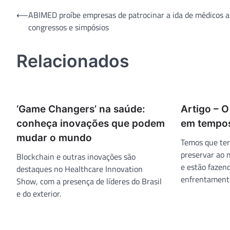
Navegação
⟵
ABIMED proíbe empresas de patrocinar a ida de médicos a
congressos e simpósios
de
Post
Relacionados
‘Game Changers’ na saúde:
Artigo – O
conheça inovações que podem
em tempos
mudar o mundo
Temos que te
preservar ao 
Blockchain e outras inovações são
e estão fazend
destaques no Healthcare Innovation
enfrentamento
Show, com a presença de líderes do Brasil
e do exterior.