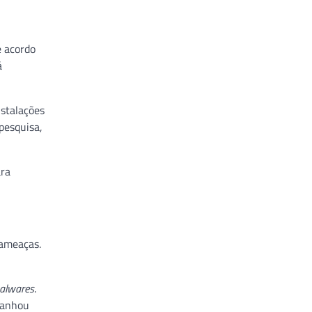
e acordo
á
nstalações
pesquisa,
ara
 ameaças.
alwares
.
ganhou