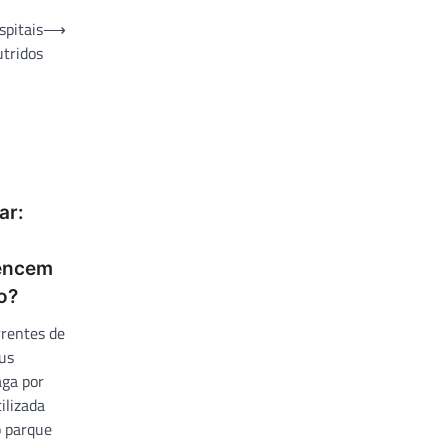
spitais
⟶
utridos
ar:
tencem
o?
rrentes de
eus
aga por
ilizada
 parque