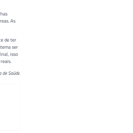
nhas
reas. As
ce de ter
istema ser
nal, isso
reais.
a de Saúde