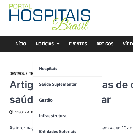
Skip
to
content
INÍCIO
NOTÍCIAS
EVENTOS
ARTIGOS
VÍDE
Hospitais
DESTAQUE
,
TECNOLOGIA
Artigo – Sete práticas de
Saúde Suplementar
saúde deveria adotar
Gestão
11/01/2018
Infraestrutura
As informações confidenciais de pacientes podem valer 10x ma
Entidades Setoriais