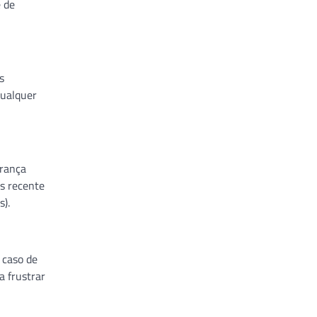
e de
s
qualquer
urança
s recente
s).
 caso de
a frustrar