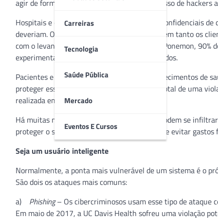
agir de forma preventiva para dificultar o acesso de hackers a
Hospitais e clínicas médicas guardam dados confidenciais de d
Carreiras
deveriam. Os protocolos de segurança protegem tanto os clie
com o levantamento realizado pelo Instituto Ponemon, 90% do
Tecnologia
experimentaram algum tipo de violação de dados.
Saúde Pública
Pacientes e funcionários confiam nos estabelecimentos de sa
proteger esses dados. Até porque o prejuízo total de uma vi
realizada em 2016.
Mercado
Há muitas maneiras pelas quais os hackers podem se infiltra
Eventos E Cursos
proteger o sistema antes que seja invadido – e evitar gastos 
Seja um usuário inteligente
Normalmente, a ponta mais vulnerável de um sistema é o pró
São dois os ataques mais comuns:
a)
Phishing
– Os cibercriminosos usam esse tipo de ataque c
Em maio de 2017, a UC Davis Health sofreu uma violação pot