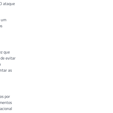
 O ataque
m um
os
ez que
de evitar
o
ntar as
os por
imentos
acional