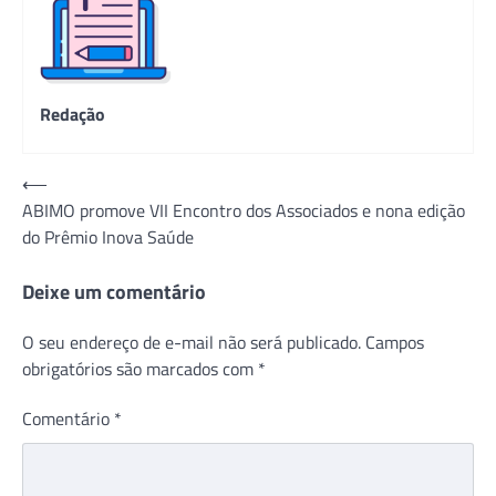
Redação
Navegação
⟵
ABIMO promove VII Encontro dos Associados e nona edição
de
do Prêmio Inova Saúde
Post
Deixe um comentário
O seu endereço de e-mail não será publicado.
Campos
obrigatórios são marcados com
*
Comentário
*