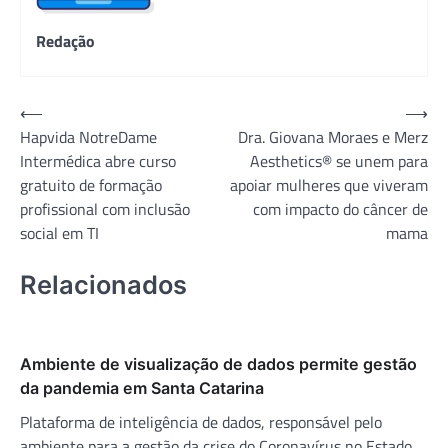
Redação
Navegação
⟵
⟶
Hapvida NotreDame
Dra. Giovana Moraes e Merz
de
Intermédica abre curso
Aesthetics® se unem para
Post
gratuito de formação
apoiar mulheres que viveram
profissional com inclusão
com impacto do câncer de
social em TI
mama
Relacionados
Ambiente de visualização de dados permite gestão
da pandemia em Santa Catarina
Plataforma de inteligência de dados, responsável pelo
ambiente para a gestão da crise do Coronavírus no Estado