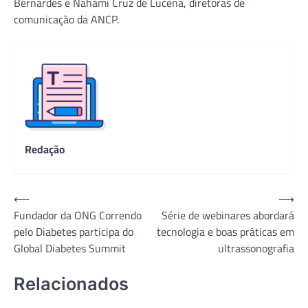
Bernardes e Nahãmi Cruz de Lucena, diretoras de
comunicação da ANCP.
Redação
Navegação
⟵
⟶
Fundador da ONG Correndo
Série de webinares abordará
de
pelo Diabetes participa do
tecnologia e boas práticas em
Post
Global Diabetes Summit
ultrassonografia
Relacionados