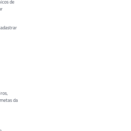
nicos de
or
cadastrar
ros,
 metas da
m