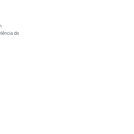
m
lência do