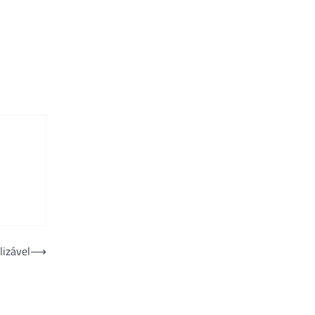
lizável
⟶