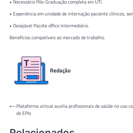
• Necessário Pós-Graduação completa em UTI.
• Experiência em unidade de internação paciente clínicos, se
• Desejável Pacote office Intermediário.
Benefícios compatíveis ao mercado de trabalho.
Redação
Navegação
⟵
Plataforma virtual auxilia profissionais de saúde no uso c
de EPIs
de
Post
Relacionados