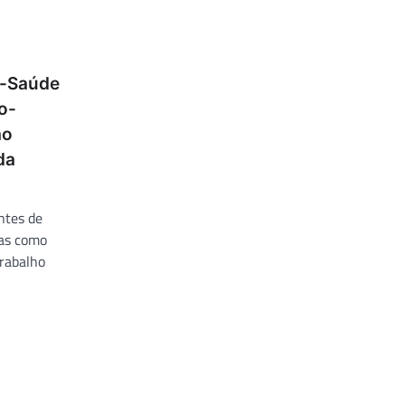
ó-Saúde
o-
ão
da
ntes de
mas como
trabalho