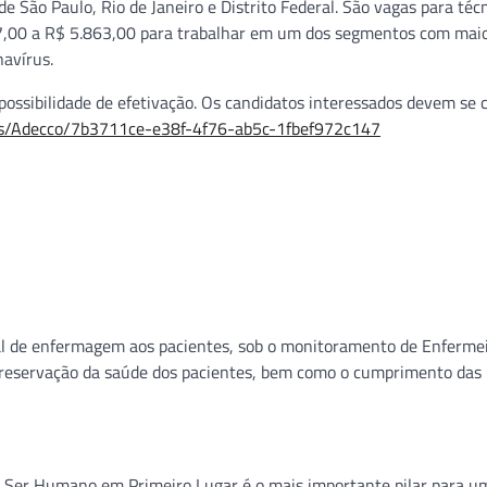
de São Paulo, Rio de Janeiro e Distrito Federal. São vagas para téc
7,00 a R$ 5.863,00 para trabalhar em um dos segmentos com mai
avírus.
ossibilidade de efetivação. Os candidatos interessados devem se 
ers/Adecco/7b3711ce-e38f-4f76-ab5c-1fbef972c147
cial de enfermagem aos pacientes, sob o monitoramento de Enfermei
 preservação da saúde dos pacientes, bem como o cumprimento das
o Ser Humano em Primeiro Lugar é o mais importante pilar para u