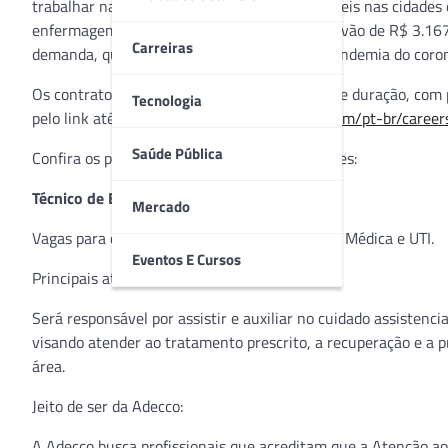
trabalhar na área da Saúde, posições disponíveis nas cidades 
enfermagem e enfermeiros, com salários que vão de R$ 3.16
Carreiras
demanda, que vem crescendo por conta da pandemia do coron
Os contratos são temporários e têm 90 dias de duração, com p
Tecnologia
pelo link até o dia 31 de maio:
app.jobconvo.com/pt-br/care
Saúde Pública
Confira os pré-requisitos para as oportunidades:
Técnico de Enfermagem
Mercado
Vagas para os setores: Pronto Socorro, Clínica Médica e UTI.
Eventos E Cursos
Principais atividades:
Será responsável por assistir e auxiliar no cuidado assisten
visando atender ao tratamento prescrito, a recuperação e a
área.
Jeito de ser da Adecco:
A Adecco busca profissionais que acreditam que a Atenção a