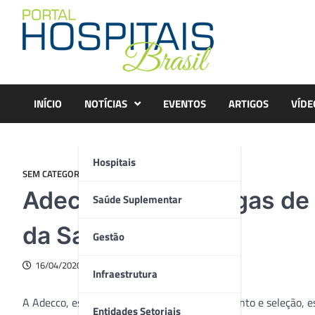
Skip
to
content
INÍCIO
NOTÍCIAS
EVENTOS
ARTIGOS
VÍDE
Hospitais
SEM CATEGORIA
Adecco oferece vagas de 
Saúde Suplementar
da Saúde
Gestão
16/04/2020
Infraestrutura
A Adecco, especialista mundial em recrutamento e seleção,
Entidades Setoriais