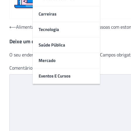
Carreiras
Navegação
⟵
Alimentação saudável: uma aliada para pessoas com esto
Tecnologia
de
Deixe um comentário
Post
Saúde Pública
O seu endereço de e-mail não será publicado.
Campos obrigat
Mercado
Comentário
*
Eventos E Cursos