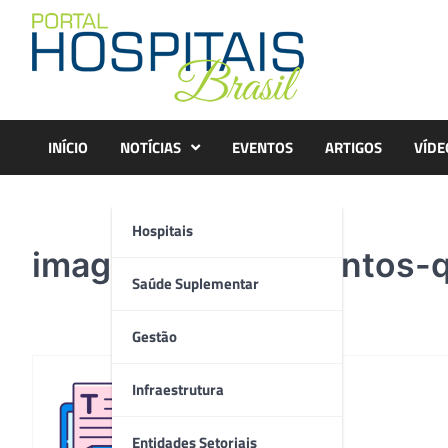
Skip
to
content
INÍCIO
NOTÍCIAS
EVENTOS
ARTIGOS
VÍDE
Hospitais
imagem-dos-alimentos-
Saúde Suplementar
Gestão
Infraestrutura
Redação
Entidades Setoriais