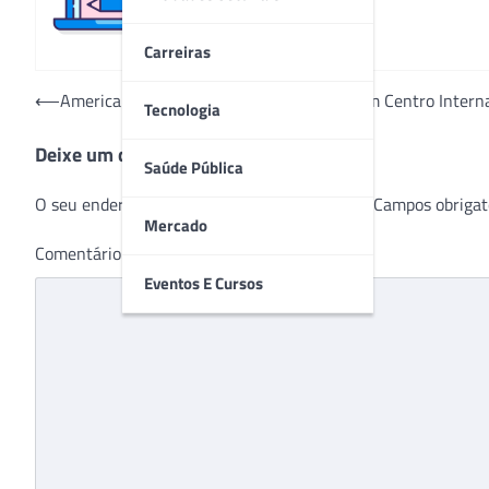
Carreiras
Navegação
⟵
American Heart Association promoverá um Centro Internac
Tecnologia
de
Deixe um comentário
Post
Saúde Pública
O seu endereço de e-mail não será publicado.
Campos obrigat
Mercado
Comentário
*
Eventos E Cursos