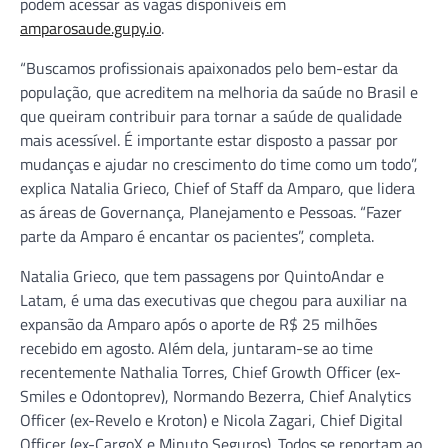
podem acessar as vagas disponíveis em
amparosaude.gupy.io
.
“Buscamos profissionais apaixonados pelo bem-estar da
população, que acreditem na melhoria da saúde no Brasil e
que queiram contribuir para tornar a saúde de qualidade
mais acessível. É importante estar disposto a passar por
mudanças e ajudar no crescimento do time como um todo”,
explica Natalia Grieco, Chief of Staff da Amparo, que lidera
as áreas de Governança, Planejamento e Pessoas. “Fazer
parte da Amparo é encantar os pacientes”, completa.
Natalia Grieco, que tem passagens por QuintoAndar e
Latam, é uma das executivas que chegou para auxiliar na
expansão da Amparo após o aporte de R$ 25 milhões
recebido em agosto. Além dela, juntaram-se ao time
recentemente Nathalia Torres, Chief Growth Officer (ex-
Smiles e Odontoprev), Normando Bezerra, Chief Analytics
Officer (ex-Revelo e Kroton) e Nicola Zagari, Chief Digital
Officer (ex-CargoX e Minuto Seguros). Todos se reportam ao