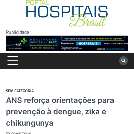
Skip
to
content
Publicidade
SEM CATEGORIA
ANS reforça orientações para
prevenção à dengue, zika e
chikungunya
09/05/2019