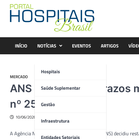
Skip
to
content
INÍCIO
NOTÍCIAS
EVENTOS
ARTIGOS
VÍDE
Hospitais
MERCADO
ANS restabelece prazos 
Saúde Suplementar
nº 259
Gestão
10/06/2020
Infraestrutura
A Agência Nacional de Saúde Suplementar (ANS) decidiu res
Entidades Setoriais