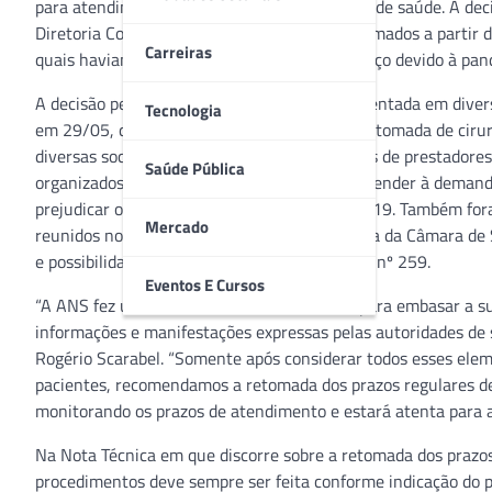
para atendimento aos beneficiários de planos de saúde. A deci
Diretoria Colegiada. Com isso, devem ser retomados a partir 
Carreiras
quais haviam sido flexibilizados em 25 de março devido à pa
A decisão pelo fim da prorrogação foi fundamentada em divers
Tecnologia
em 29/05, que contém orientações sobre a retomada de ciru
diversas sociedades médicas e representações de prestadore
Saúde Pública
organizados e têm condições adequadas de atender à demanda
prejudicar o atendimento aos casos de Covid-19. Também fora
Mercado
reunidos no dia 3/6 em reunião extraordinária da Câmara d
e possibilidade da retomada dos prazos da RN nº 259.
Eventos E Cursos
“A ANS fez uma análise bastante criteriosa para embasar a s
informações e manifestações expressas pelas autoridades de sa
Rogério Scarabel. “Somente após considerar todos esses el
pacientes, recomendamos a retomada dos prazos regulares de
monitorando os prazos de atendimento e estará atenta para a
Na Nota Técnica em que discorre sobre a retomada dos prazos,
procedimentos deve sempre ser feita conforme indicação do pr