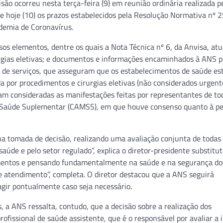
são ocorreu nesta terça-feira (9) em reunião ordinária realizada p
de hoje (10) os prazos estabelecidos pela Resolução Normativa nº 2
ndemia de Coronavírus.
os elementos, dentre os quais a Nota Técnica nº 6, da Anvisa, atu
rgias eletivas; e documentos e informações encaminhados à ANS p
s de serviços, que asseguram que os estabelecimentos de saúde es
 por procedimentos e cirurgias eletivas (não considerados urgent
m consideradas as manifestações feitas por representantes de tod
e Saúde Suplementar (CAMSS), em que houve consenso quanto à pe
ua tomada de decisão, realizando uma avaliação conjunta de todas
úde e pelo setor regulado”, explica o diretor-presidente substitut
ementos e pensando fundamentalmente na saúde e na segurança do
 atendimento”, completa. O diretor destacou que a ANS seguirá
gir pontualmente caso seja necessário.
 a ANS ressalta, contudo, que a decisão sobre a realização dos
ofissional de saúde assistente, que é o responsável por avaliar a 