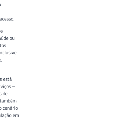
o
 acesso.
os
aúde ou
tos
inclusive
o,
s está
rviços –
s de
e também
o cenário
pulação em