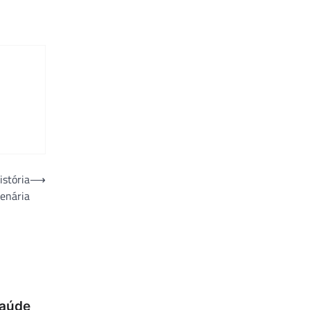
istória
⟶
enária
saúde