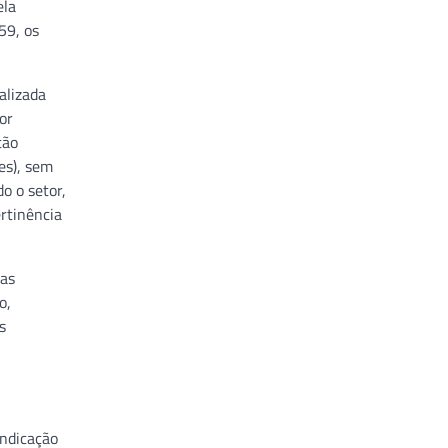
ela
59, os
alizada
or
tão
es), sem
o o setor,
rtinência
 as
o,
s
indicação