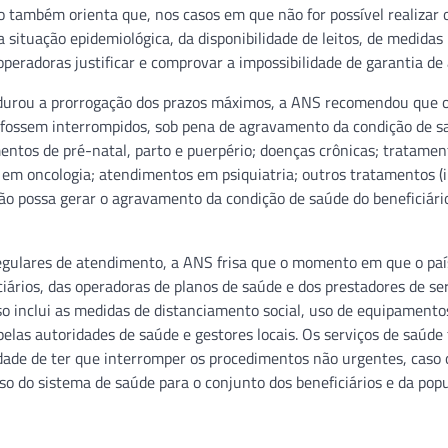
 também orienta que, nos casos em que não for possível realizar 
ituação epidemiológica, da disponibilidade de leitos, de medidas
 operadoras justificar e comprovar a impossibilidade de garantia de
durou a prorrogação dos prazos máximos, a ANS recomendou que 
 fossem interrompidos, sob pena de agravamento da condição de s
entos de pré-natal, parto e puerpério; doenças crônicas; tratamen
s em oncologia; atendimentos em psiquiatria; outros tratamentos (
pção possa gerar o agravamento da condição de saúde do beneficiári
regulares de atendimento, a ANS frisa que o momento em que o paí
ários, das operadoras de planos de saúde e dos prestadores de se
so inclui as medidas de distanciamento social, uso de equipamento
elas autoridades de saúde e gestores locais. Os serviços de saúd
dade de ter que interromper os procedimentos não urgentes, caso 
pso do sistema de saúde para o conjunto dos beneficiários e da po