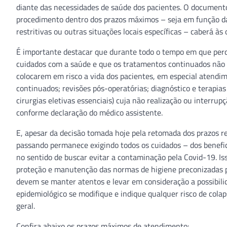
diante das necessidades de saúde dos pacientes. O documento
procedimento dentro dos prazos máximos – seja em função da s
restritivas ou outras situações locais específicas – caberá às
É importante destacar que durante todo o tempo em que per
cuidados com a saúde e que os tratamentos continuados não
colocarem em risco a vida dos pacientes, em especial atendim
continuados; revisões pós-operatórias; diagnóstico e terapia
cirurgias eletivas essenciais) cuja não realização ou interru
conforme declaração do médico assistente.
E, apesar da decisão tomada hoje pela retomada dos prazos 
passando permanece exigindo todos os cuidados – dos benefici
no sentido de buscar evitar a contaminação pela Covid-19. Is
proteção e manutenção das normas de higiene preconizadas p
devem se manter atentos e levar em consideração a possibili
epidemiológico se modifique e indique qualquer risco de cola
geral.
Confira abaixo os prazos máximos de atendimento: