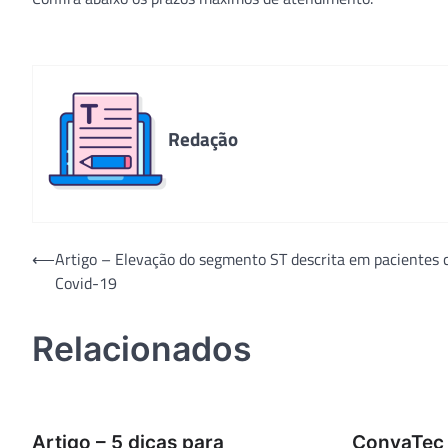
Redação
Navegação
⟵
Artigo – Elevação do segmento ST descrita em pacientes
Covid-19
de
Post
Relacionados
Artigo – 5 dicas para
ConvaTec 