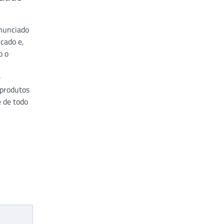
nunciado
rcado e,
o o
e
 produtos
e de todo