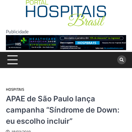
Skip
to
content
Publicidade
HOSPITAIS
APAE de São Paulo lança
campanha “Síndrome de Down:
eu escolho incluir”
18/03/2019