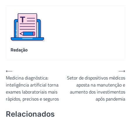
Redação
Navegação
⟵
⟶
Medicina diagnóstica:
Setor de dispositivos médicos
de
inteligência artificial torna
aposta na manutenção e
Post
exames laboratoriais mais
aumento dos investimentos
rápidos, precisos e seguros
após pandemia
Relacionados