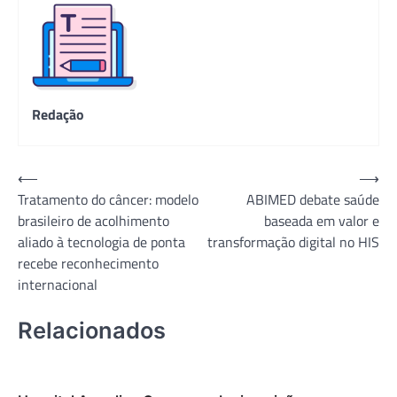
Redação
Navegação
⟵
⟶
Tratamento do câncer: modelo
ABIMED debate saúde
de
brasileiro de acolhimento
baseada em valor e
Post
aliado à tecnologia de ponta
transformação digital no HIS
recebe reconhecimento
internacional
Relacionados