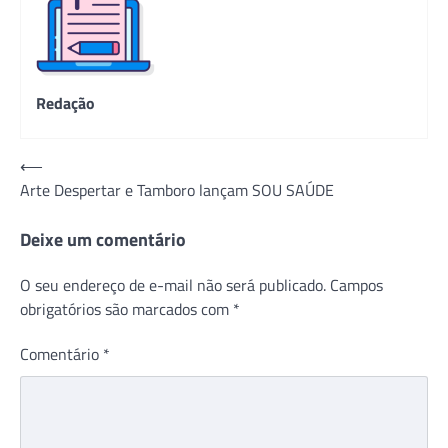
Redação
Navegação
⟵
Arte Despertar e Tamboro lançam SOU SAÚDE
de
Post
Deixe um comentário
O seu endereço de e-mail não será publicado.
Campos
obrigatórios são marcados com
*
Comentário
*