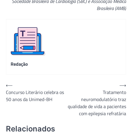
Sociedade Brasileira de Cardiologia (SBC) e Associação Médica
Brasileira (AMB)
Redação
Navegação
⟵
⟶
Concurso Literário celebra os
Tratamento
de
50 anos da Unimed-BH
neuromodulatório traz
Post
qualidade de vida a pacientes
com epilepsia refratária
Relacionados