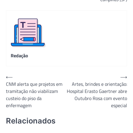
Redação
Navegação
⟵
⟶
CNM alerta que projetos em
Artes, brindes e orientação:
de
tramitação não viabilizam
Hospital Erasto Gaertner abre
Post
custeio do piso da
Outubro Rosa com evento
enfermagem
especial
Relacionados