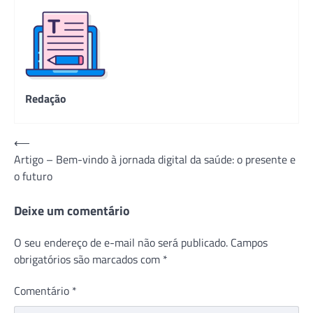
Redação
Navegação
⟵
Artigo – Bem-vindo à jornada digital da saúde: o presente e
de
o futuro
Post
Deixe um comentário
O seu endereço de e-mail não será publicado.
Campos
obrigatórios são marcados com
*
Comentário
*