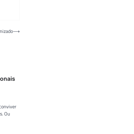
anizado
⟶
ionais
conviver
s. Ou