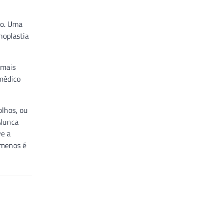
ão. Uma
noplastia
 mais
médico
olhos, ou
 Nunca
ve a
‘menos é