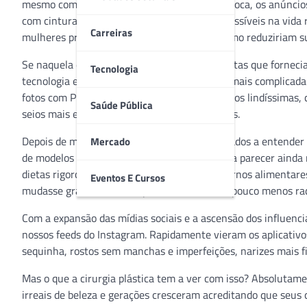
mesmo com espartilhos bem apertados. Na época, os anúncios 
com cinturas minúsculas humanamente impossíveis na vida rea
Carreiras
mulheres prejudicariam sua saúde e até mesmo reduziriam sua
Se naquela época eram os desenhos nas revistas que fornecia
Tecnologia
tecnologia entrou em ação para deixar ainda mais complicada 
fotos com Photoshop. Não bastavam as modelos lindíssimas, c
Saúde Pública
seios mais empinados e glúteos mais redondos.
Depois de muitos anos nos quais fomos obrigados a entender 
Mercado
de modelos extremamente magras, feitas para parecer ainda
dietas rigorosas e até desenvolverem transtornos alimentare
Eventos E Cursos
mudasse gradativamente para um visual um pouco menos radic
Com a expansão das mídias sociais e a ascensão dos influenci
nossos feeds do Instagram. Rapidamente vieram os aplicativos
sequinha, rostos sem manchas e imperfeições, narizes mais 
Mas o que a cirurgia plástica tem a ver com isso? Absolutam
irreais de beleza e gerações cresceram acreditando que seus 