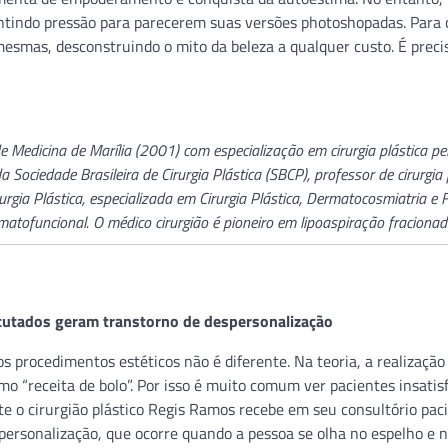
entindo pressão para parecerem suas versões photoshopadas. Para
mesmas, desconstruindo o mito da beleza a qualquer custo. É preci
Medicina de Marília (2001) com especialização em cirurgia plástica pel
a Sociedade Brasileira de Cirurgia Plástica (SBCP), professor de cirurgia 
rurgia Plástica, especializada em Cirurgia Plástica, Dermatocosmiatria e F
atofuncional. O médico cirurgião é pioneiro em lipoaspiração fracionad
cutados geram transtorno de despersonalização
s procedimentos estéticos não é diferente. Na teoria, a realização
mo “receita de bolo”. Por isso é muito comum ver pacientes insatis
te o cirurgião plástico Regis Ramos recebe em seu consultório pac
spersonalização, que ocorre quando a pessoa se olha no espelho e 