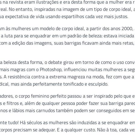
na revista eram ilustrações e era desta forma que a mulher era r
l. No entanto, inspiradas na imagem de um tipo de corpo ideal, 
 expectativa de vida usando espartilhos cada vez mais justos.
m às mulheres um modelo de corpo ideal, a partir dos anos 2000, 
a luta para se enquadrar em um padrão de beleza: estava iniciada 
om a edição das imagens, suas barrigas ficavam ainda mais retas,
a beleza desta forma, o debate girou em torno de como o uso conv
 mais magras com o Photoshop, influenciou muitas mulheres a se
s. A resistência contra a extrema magreza na moda, fez com que a 
al, mas ainda perfeitamente tonificado e esculpido.
adores, o corpo feminino perfeito passou a ser inspirado pelo que 
 e filtros e, além de qualquer pessoa poder fazer sua barriga pare
finos e lábios mais carnudos também podem ser conseguidos em s
ente tudo! Há séculos as mulheres são induzidas a se enquadrar e
corpos precisam se adequar. E a qualquer custo. Não à toa, cada ve