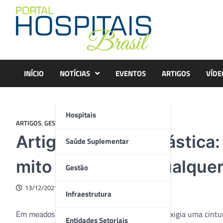
Skip
to
content
INÍCIO
NOTÍCIAS
EVENTOS
ARTIGOS
VÍDE
Hospitais
ARTIGOS
,
GESTÃO
Artigo – Cirurgia plástic
Saúde Suplementar
mito da beleza a qualque
Gestão
13/12/2021
Infraestrutura
Em meados de 1800, a forma feminina ideal exigia uma cintu
Entidades Setoriais