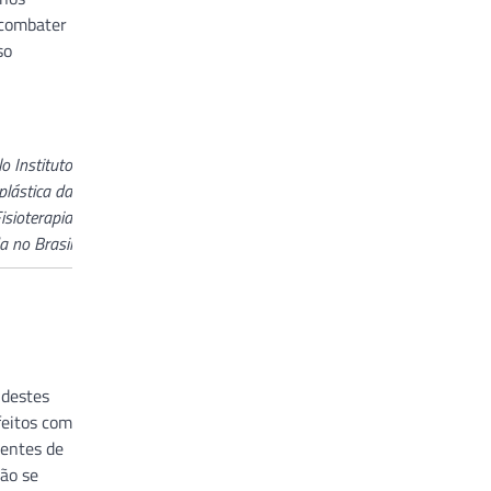
 combater
so
o Instituto
plástica da
isioterapia
a no Brasil
 destes
feitos com
ientes de
não se