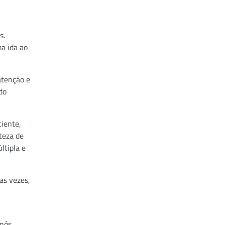
s.
a ida ao
atenção e
do
ciente,
teza de
ltipla e
as vezes,
 nós