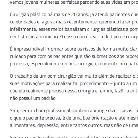
vemos jovens mulheres perfeitas perdendo suas vidas em pro
Cirurgião plástico há mais de 20 anos, já atendi pacientes 
celebridades e, agora, mais recentemente, querendo fazer pr
Infelizmente, esses meios banalizam cirurgias plásticas a po
dentista (ou à manicure?) e isso não é real. Todo tipo de cirur
É imprescindível informar sobre os riscos de forma muito clar
cuidado para com os pacientes que são submetidos aos proce
processo, especialmente no pós-cirúrgico, momento no qual 
O trabalho de um bom cirurgião vai muito além de realizar o 
suas motivações para realizar tal procedimento – junto a um
que ela realmente precisa dessa cirurgia e, enfim, fazê-la e
não possui um padrão.
Sim, ser um bom profissional também abrange dizer coisas como:
o que o paciente precisa, é de uma boa orientação e até mesm
alimentares, depressão, entre tantos outros, mas não de uma 
Sou um grande defensor da cirurgia plástica como uma ferr