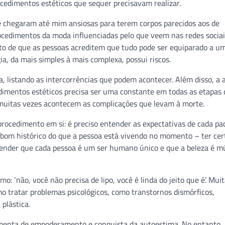
cedimentos estéticos que sequer precisavam realizar.
que chegaram até mim ansiosas para terem corpos parecidos aos de
ocedimentos da moda influenciadas pelo que veem nas redes sociai
nto de que as pessoas acreditem que tudo pode ser equiparado a um
gia, da mais simples à mais complexa, possui riscos.
a, listando as intercorrências que podem acontecer. Além disso, a 
dimentos estéticos precisa ser uma constante em todas as etapas 
muitas vezes acontecem as complicações que levam à morte.
procedimento em si: é preciso entender as expectativas de cada pa
 bom histórico do que a pessoa está vivendo no momento – ter cer
ntender que cada pessoa é um ser humano único e que a beleza é mú
 ‘não, você não precisa de lipo, você é linda do jeito que é’. Muit
o tratar problemas psicológicos, como transtornos dismórficos,
plástica.
amenta de empoderamento e conquista da autoestima. No entanto,