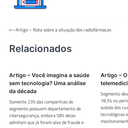
Navegação
⟵
Artigo – Nota sobre a situação dos radiofármacos
de
Relacionados
Post
Artigo – Você imagina a saúde
Artigo – 
sem tecnologia? Uma análise
telemedic
da década
Segmento deve
18,5% no perí
Somente 23% das companhias do
subida dos cu
segmento possuem departamento de
tecnológicas 
cibersegurança, embora 58% delas
monitoramento
admitam que já foram alvo de fraude e