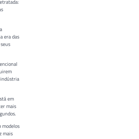
etratada:
as
a
a era das
 seus
encional
guirem
indústria
está em
cer mais
egundos.
m modelos
z mais