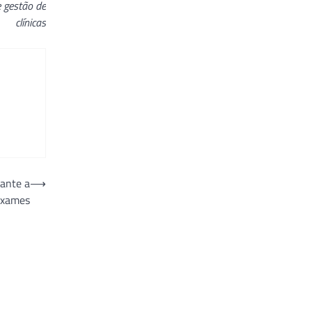
e gestão de
clínicas
rante a
⟶
 exames