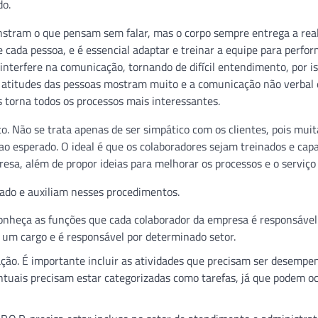
do.
nstram o que pensam sem falar, mas o corpo sempre entrega a rea
e cada pessoa, e é essencial adaptar e treinar a equipe para perfo
interfere na comunicação, tornando de difícil entendimento, por is
s atitudes das pessoas mostram muito e a comunicação não verbal 
 torna todos os processos mais interessantes.
o. Não se trata apenas de ser simpático com os clientes, pois mui
o ao esperado. O ideal é que os colaboradores sejam treinados e cap
sa, além de propor ideias para melhorar os processos e o serviço
ado e auxiliam nesses procedimentos.
onheça as funções que cada colaborador da empresa é responsável
ta um cargo e é responsável por determinado setor.
ação. É importante incluir as atividades que precisam ser desemp
uais precisam estar categorizadas como tarefas, já que podem oc