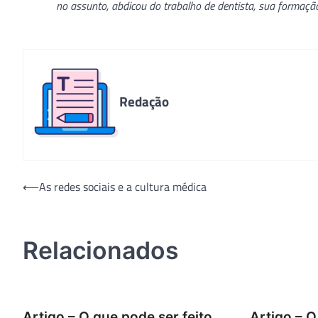
no assunto, abdicou do trabalho de dentista, sua formação 
Redação
Navegação
⟵
As redes sociais e a cultura médica
de
Post
Relacionados
Artigo – O que pode ser feito
Artigo – 