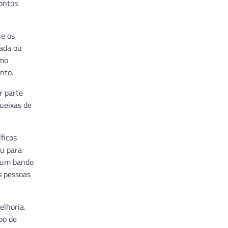
pontos
ue os
tada ou
smo
nto.
r parte
queixas de
ficos
ou para
m um bando
s pessoas
elhoria.
po de