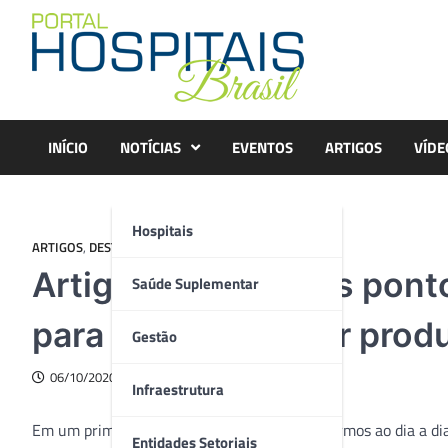
Skip
to
content
INÍCIO
NOTÍCIAS
EVENTOS
ARTIGOS
VÍDE
Hospitais
ARTIGOS
,
DESTAQUE
,
GESTÃO
Artigo – Saiba quais pon
Saúde Suplementar
para sua equipe ser produ
Gestão
06/10/2020
Infraestrutura
Em um primeiro momento, quando nos referirmos ao dia a dia d
Entidades Setoriais