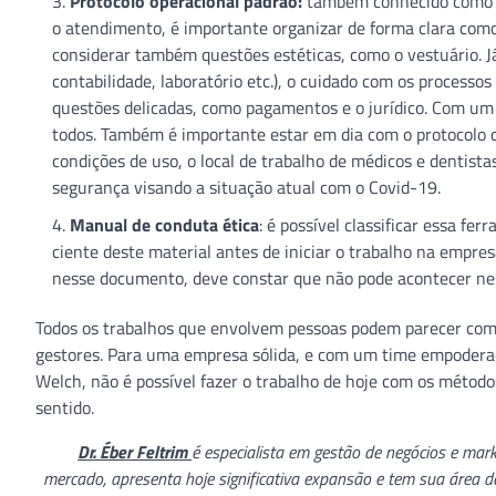
Protocolo operacional padrão:
também conhecido como P.
o atendimento, é importante organizar de forma clara como
considerar também questões estéticas, como o vestuário. 
contabilidade, laboratório etc.), o cuidado com os processo
questões delicadas, como pagamentos e o jurídico. Com um 
todos. Também é importante estar em dia com o protocolo 
condições de uso, o local de trabalho de médicos e dentis
segurança visando a situação atual com o Covid-19.
Manual de conduta ética
: é possível classificar essa fe
ciente deste material antes de iniciar o trabalho na empresa
nesse documento, deve constar que não pode acontecer nes
Todos os trabalhos que envolvem pessoas podem parecer compli
gestores. Para uma empresa sólida, e com um time empoderad
Welch, não é possível fazer o trabalho de hoje com os métod
sentido.
Dr. Éber Feltrim
é especialista em gestão de negócios e mar
mercado, apresenta hoje significativa expansão e tem sua área 