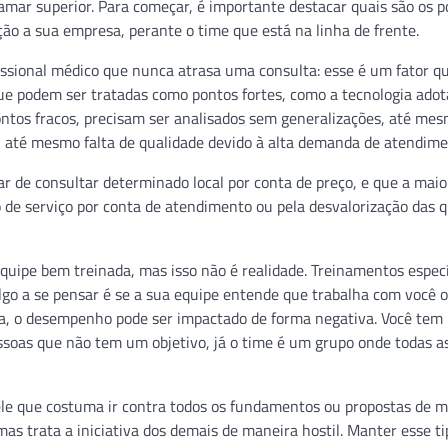
amar superior. Para começar, é importante destacar quais são os 
ção a sua empresa, perante o time que está na linha de frente.
sional médico que nunca atrasa uma consulta: esse é um fator q
ue podem ser tratadas como pontos fortes, como a tecnologia ado
ntos fracos, precisam ser analisados sem generalizações, até me
 até mesmo falta de qualidade devido à alta demanda de atendime
 de consultar determinado local por conta de preço, e que a maio
o de serviço por conta de atendimento ou pela desvalorização das 
uipe bem treinada, mas isso não é realidade. Treinamentos especí
lgo a se pensar é se a sua equipe entende que trabalha com você 
soa, o desempenho pode ser impactado de forma negativa. Você te
soas que não tem um objetivo, já o time é um grupo onde todas a
le que costuma ir contra todos os fundamentos ou propostas de m
as trata a iniciativa dos demais de maneira hostil. Manter esse ti