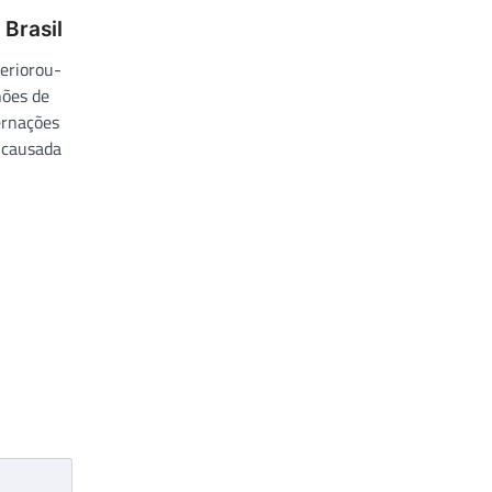
 Brasil
eriorou-
hões de
ernações
l causada