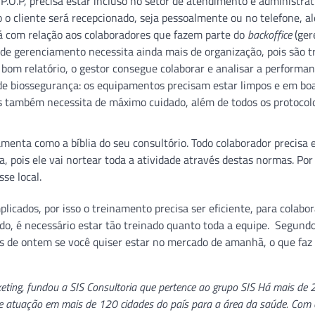
O.P, precisa estar incluso no setor de atendimento e administrat
 o cliente será recepcionado, seja pessoalmente ou no telefone, a
Já com relação aos colaboradores que fazem parte do
backoffice
(ger
s de gerenciamento necessita ainda mais de organização, pois são t
bom relatório, o gestor consegue colaborar e analisar a performa
de biossegurança: os equipamentos precisam estar limpos e em bo
tas também necessita de máximo cuidado, além de todos os protocol
rramenta como a bíblia do seu consultório. Todo colaborador precisa 
, pois ele vai nortear toda a atividade através destas normas. Por 
se local.
cados, por isso o treinamento precisa ser eficiente, para colabo
o, é necessário estar tão treinado quanto toda a equipe. Segundo
os de ontem se você quiser estar no mercado de amanhã, o que faz
keting, fundou a SIS Consultoria que pertence ao grupo SIS Há mais de
de atuação em mais de 120 cidades do país para a área da saúde. Com 