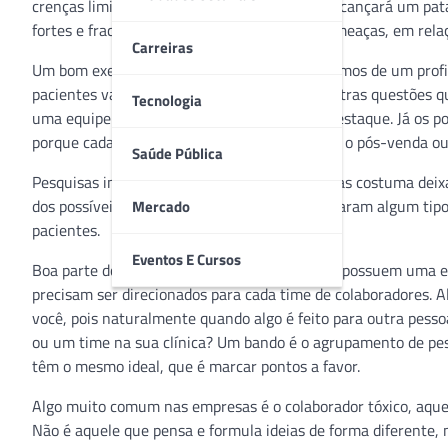
crenças limitantes de que a sua equipe não alcançará um pat
fortes e fracos, além de oportunidades e as ameaças, em rela
Carreiras
Um bom exemplo desse cenário é quando falamos de um profis
pacientes valorizam, e muito. Mas existem outras questões q
Tecnologia
uma equipe bem treinada, algo que merece destaque. Já os po
porque cada empresa tem o seu, que pode ser o pós-venda ou
Saúde Pública
Pesquisas indicam que apenas 12% das pessoas costuma deixar
dos possíveis clientes, 82% deles, não contrataram algum tip
Mercado
pacientes.
Eventos E Cursos
Boa parte dos gestores sempre sinalizam que possuem uma eq
precisam ser direcionados para cada time de colaboradores. A
você, pois naturalmente quando algo é feito para outra pes
ou um time na sua clínica? Um bando é o agrupamento de pes
têm o mesmo ideal, que é marcar pontos a favor.
Algo muito comum nas empresas é o colaborador tóxico, aque
Não é aquele que pensa e formula ideias de forma diferente, m