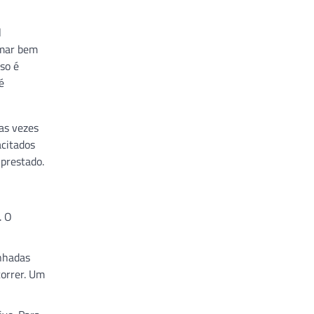
l
rmar bem
so é
é
tas vezes
acitados
 prestado.
. O
enhadas
orrer. Um