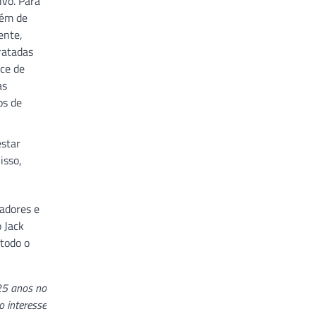
ivo. Para
lém de
ente,
ratadas
nce de
as
os de
estar
isso,
radores e
 Jack
 todo o
 25 anos no
o interesse