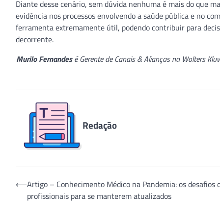
Diante desse cenário, sem dúvida nenhuma é mais do que man
evidência nos processos envolvendo a saúde pública e no comb
ferramenta extremamente útil, podendo contribuir para deci
decorrente.
Murilo Fernandes
é Gerente de Canais & Alianças na Wolters Kluwe
Redação
Navegação
⟵
Artigo – Conhecimento Médico na Pandemia: os desafios 
profissionais para se manterem atualizados
de
Post