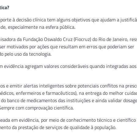
tica?
porte à decisão clínica tem alguns objetivos que ajudam a justific
úde, especialmente na esfera pública.
isadora da Fundação Oswaldo Cruz (Fiocruz) do Rio de Janeiro, res
 ser motivados por ações que resultam em erros que poderiam ser
do pelo uso da tecnologia.
 em evidência agregam valores consideráveis quando integradas aos
 e emitir alertas inteligentes sobre potenciais conflitos na presc
(médicos, enfermeiros e farmacêuticos), na entrega do melhor cuida
 do banco de medicamentos das instituições e ainda validar dosag
 Sempre com comprovação científica.
eada em evidência, por meio de conhecimento técnico e científico
nto da prestação de serviços de qualidade à população.