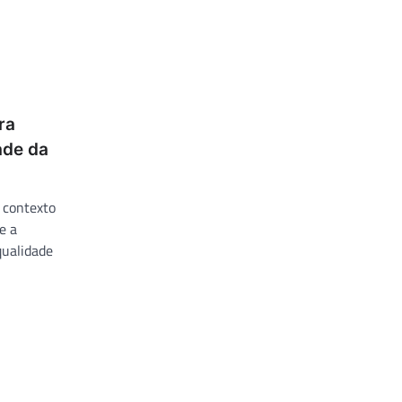
ra
ade da
 contexto
e a
qualidade