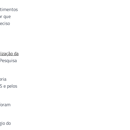
stimentos
or que
eciso
lização da
 Pesquisa
oria
S e pelos
foram
gio do