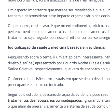
novo Coronavírus, foram ajuizadas mais de três mil ações.
Um aspecto importante que merece ser ressaltado é que a jud
tendem a desconsiderar esse impacto orçamentário das decis
O que ocorre, neste caso, é que no entendimento jurídico, as
pertencimento de medicamento às listas de medicamentos do 
tratamento seja negado, pois esse direito encontra-se assegu
Judicialização da saúde x medicina baseada em evidência
Pesquisando sobre o tema, li um artigo bem interessante inti
direito à saúde”, apresentado por Eduardo Rocha Dias e Geral
Saúde Coletiva, respectivamente, que vem de encontro ao qu
O número de decisões processuais em que se deu a devida cons
preocupante e abaixo do indicado.
Segundo o estudo, a desconsideração da evidência pode res
tratamentos desnecessários ou inadequados,
ignorando altern
o que além de onerar claramente o sistema de saúde como um 