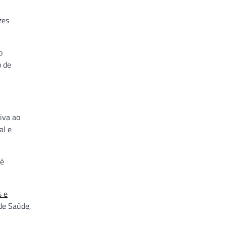
zes
o
o de
iva ao
al e
 é
 e
de Saúde,