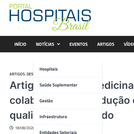
Skip
to
content
INÍCIO
NOTÍCIAS
EVENTOS
ARTIGOS
VÍDE
Hospitais
ARTIGOS
,
DESTAQUE
,
GESTÃO
Artigo – Como a medicin
Saúde Suplementar
colaborar para a redução 
Gestão
qualidade do cuidado
Infraestrutura
18/08/2020
Entidades Setoriais