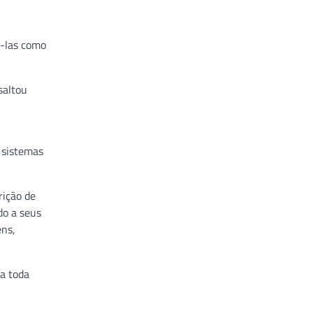
á-las como
saltou
 sistemas
rição de
do a seus
ens,
 a toda