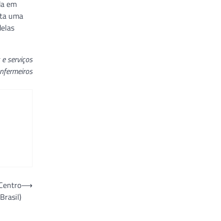
da em
nta uma
delas
 e serviços
nfermeiros
 Centro
⟶
Brasil)