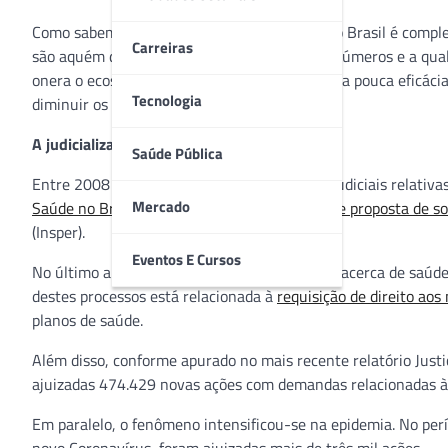
Como sabemos a situação da saúde pública no Brasil é comple
Carreiras
são aquém dos necessários, os desperdícios inúmeros e a qual
onera o ecossistema como um todo e espelha a pouca eficácia
Tecnologia
diminuir os índices.
A judicialização da saúde em números
Saúde Pública
Entre 2008 e 2017, o número de demandas judiciais relativas
Mercado
Saúde no Brasil: perfil das demandas, causas e proposta de so
(Insper).
Eventos E Cursos
No último ano da análise, 95,7 mil demandas acerca de saúde 
destes processos está relacionada à
requisição de direito a
planos de saúde.
Além disso, conforme apurado no mais recente relatório Ju
ajuizadas 474.429 novas ações com demandas relacionadas à 
Em paralelo, o fenômeno intensificou-se na epidemia. No per