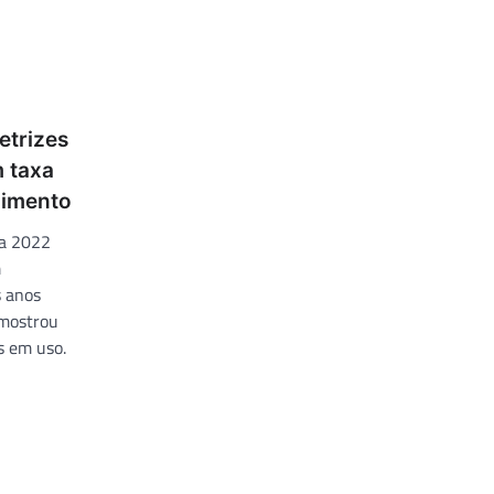
etrizes
m taxa
ndimento
ia 2022
m
s anos
 mostrou
s em uso.