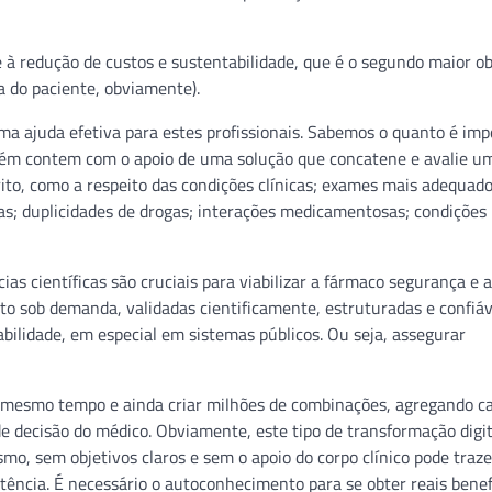
 à redução de custos e sustentabilidade, que é o segundo maior ob
a do paciente, obviamente).
ma ajuda efetiva para estes profissionais. Sabemos o quanto é im
bém contem com o apoio de uma solução que concatene e avalie u
rito, como a respeito das condições clínicas; exames mais adequad
ias; duplicidades de drogas; interações medicamentosas; condições
 científicas são cruciais para viabilizar a fármaco segurança e 
o sob demanda, validadas cientificamente, estruturadas e confiáv
abilidade, em especial em sistemas públicos. Ou seja, assegurar
mesmo tempo e ainda criar milhões de combinações, agregando c
e decisão do médico. Obviamente, este tipo de transformação digit
smo, sem objetivos claros e sem o apoio do corpo clínico pode traz
tência. É necessário o autoconhecimento para se obter reais benefí