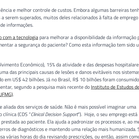
iência e melhor controle de custos. Embora algumas barreiras ten
s a serem superados, muitos deles relacionados à falta de emprego
 de informações.
o com a tecnologia
para melhorar a disponibilidade da informação 
entar a segurança do paciente? Como esta informação tem sido ut
vimento Econômico), 15% da atividade e das despesas hospitalare
uma das principais causas de lesões e danos evitáveis nos sistema
ado em US$ 42 bilhões. Já no Brasil, R$ 10 bilhões foram consumido
entar, segundo a pesquisa mais recente do
Instituto de Estudos d
-UFMG)
.
e aliada dos serviços de saúde. Não é mais possível imaginar uma
 clínica (CDS “
Clinical Decision Support
”). Hoje, o seu emprego está
 prestada ao paciente. Ela ajuda a padronizar os processos e, ao 
 erros de diagnósticos e mantendo uma relação mais humanizada.
ssa várias horas do dia revisando prescrições, ou então, assim com