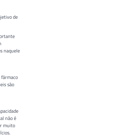
jetivo de
portante
m
os naquele
a fármaco
eis são
apacidade
al não é
er muito
cios.