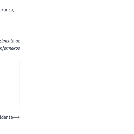
gurança,
ecimento de
enfermeiros
sidente
⟶