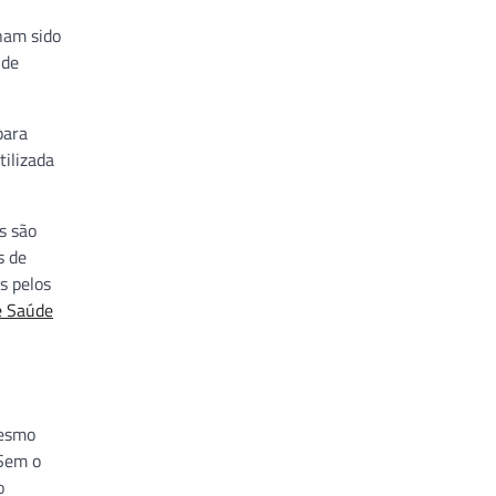
ham sido
 de
para
ilizada
s são
s de
s pelos
e Saúde
mesmo
 Sem o
o