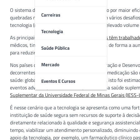
O sistema de saúde vive em constante pressão por maior efic
Carreiras
quebradas nesses últimos anos, ainda existem vários desafio
tecnologia (na medida certa) para lidar com o elevado volume
Tecnologia
As principais perguntas são:
como os hospitais têm trabalhad
médicos, time de enfermagem, farmacêuticos, de forma a aum
Saúde Pública
para reduzir os custos dos tratamentos?
Mercado
Nos países da OCDE (Organização para Cooperação e Desenvol
decorrentes de eventos adversos. Os erros de medicação são 
saúde: globalmente, o custo anual associado a isto foi estim
Eventos E Cursos
eventos adversos, no ano de 2017, somente na saúde suplem
Suplementar da Universidade Federal de Minas Gerais (IESS
É nesse cenário que a tecnologia se apresenta como uma fort
instituição de saúde segura sem recursos de suporte à decisão
diretamente relacionado à qualidade e segurança assistencial
tempo, viabilizar um atendimento personalizado, diminuindo
apoio da tecnologia, por exemplo, um farmacêutico clínico pa