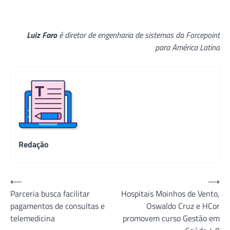
Luiz Faro
é diretor de engenharia de sistemas da Forcepoint
para América Latina
Redação
Navegação
⟵
⟶
Parceria busca facilitar
Hospitais Moinhos de Vento,
de
pagamentos de consultas e
Oswaldo Cruz e HCor
Post
telemedicina
promovem curso Gestão em