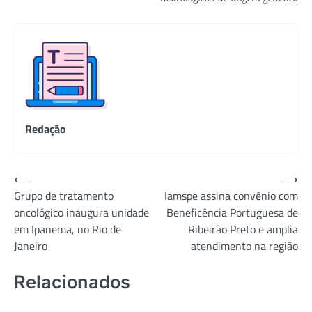
Redação
Navegação
⟵
⟶
Grupo de tratamento
Iamspe assina convênio com
de
oncológico inaugura unidade
Beneficência Portuguesa de
Post
em Ipanema, no Rio de
Ribeirão Preto e amplia
Janeiro
atendimento na região
Relacionados